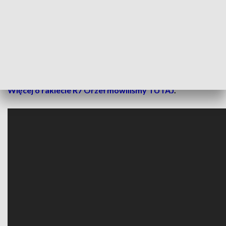
Rocketry. To międzynarodowe wydarzenie dla zespołów
akademickich zajmujących się budową rakiet, podczas
którego uczestnicy testują silniki, systemy awioniki oraz
realizują loty w warunkach zbliżonych do profesjonalnych.
Starty odbywają się na specjalnie przygotowanym poligonie
na pustyni Mojave w Kalifornii.
Więcej o rakiecie R7 Orzeł mówiliśmy TUTAJ
.