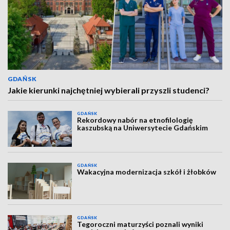
GDAŃSK
Jakie kierunki najchętniej wybierali przyszli studenci?
GDAŃSK
Rekordowy nabór na etnofilologię
kaszubską na Uniwersytecie Gdańskim
GDAŃSK
Wakacyjna modernizacja szkół i żłobków
GDAŃSK
Tegoroczni maturzyści poznali wyniki