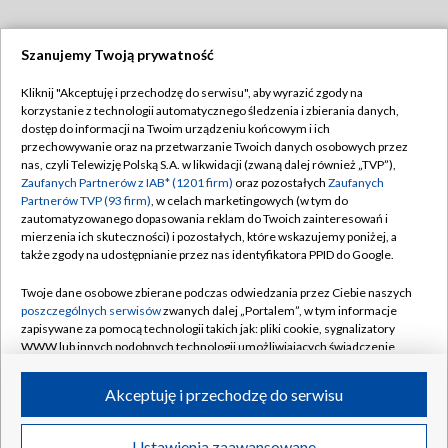
Szanujemy Twoją prywatność
Dołącz do nas:
Kliknij "Akceptuję i przechodzę do serwisu", aby wyrazić zgody na
korzystanie z technologii automatycznego śledzenia i zbierania danych,
TVP
dostęp do informacji na Twoim urządzeniu końcowym i ich
Abonament TVP
przechowywanie oraz na przetwarzanie Twoich danych osobowych przez
Regulamin TVP
nas, czyli Telewizję Polską S.A. w likwidacji (zwaną dalej również „TVP”),
Emisja w TVP
Polityka prywatności
Zaufanych Partnerów z IAB* (1201 firm)
oraz pozostałych
Zaufanych
Partnerów TVP (93 firm)
, w celach marketingowych (w tym do
Centrum informacji TVP
Moje zgody
zautomatyzowanego dopasowania reklam do Twoich zainteresowań i
mierzenia ich skuteczności) i pozostałych, które wskazujemy poniżej, a
Naziemna Telewizja Cyfrowa
Pomoc
także zgody na udostępnianie przez nas identyfikatora PPID do Google.
Sklep TVP
Biuro reklamy
Twoje dane osobowe zbierane podczas odwiedzania przez Ciebie naszych
Rada Programowa
Kontakt
poszczególnych serwisów
zwanych dalej „Portalem”, w tym informacje
zapisywane za pomocą technologii takich jak: pliki cookie, sygnalizatory
System NOS
WWW lub innych podobnych technologii umożliwiających świadczenie
dopasowanych i bezpiecznych usług, personalizację treści oraz reklam,
Informacje o nadawcy
Kanały
udostępnianie funkcji mediów społecznościowych oraz analizowanie
Akceptuję i przechodzę do serwisu
ruchu w Internecie.
Program dla prasy
©2026 Telewizja Polska S.A. w likwidacji
Biuro Reklamy
Twoje dane osobowe zbierane podczas odwiedzania przez Ciebie
Ustawienia zaawansowane