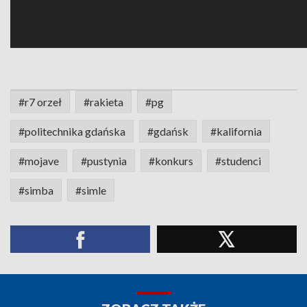
#r7 orzeł
#rakieta
#pg
#politechnika gdańska
#gdańsk
#kalifornia
#mojave
#pustynia
#konkurs
#studenci
#simba
#simle