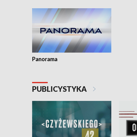
Dominika • Gdynia z lat 30. w
fotoplastikonie
Panorama
PUBLICYSTYKA