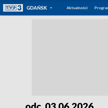
POWRÓT DO
GDAŃSK
Aktualności
Progr
TVP REGIONY
odc. 03.06.2026