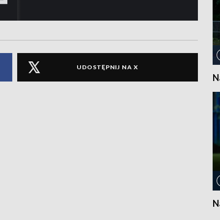
UDOSTĘPNIJ NA X
N
N