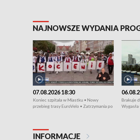
NAJNOWSZE WYDANIA PR
07.08.2026 18:30
06.08.2
Koniec szpitala w Miastku • Nowy
Brakuje 
przebieg trasy EuroVelo • Zatrzymania po
Wygasła 
bójce w Kościerzynie • Mieszkańcy
Miastku 
protestują przeciwko budowie trasy
Przeładu
tramwajowej • Kolejne konwoje
wiatrowej
humanitarne z Trójmiasta na Ukrainę •
Niebezpie
INFORMACJE
Święto Kociewia na Jarmarku św.
Dziewięć 