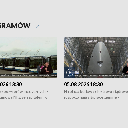
OGRAMÓW
026 18:30
05.08.2026 18:30
dyspozytorów medycznych •
Na placu budowy elektrowni jądrow
umowa NFZ ze szpitalem w
rozpoczynają się prace ziemne •
• Otwarto Morski Terminal
Podpisano umowę na budowę obwo
nkowy • Budowa morskiej farmy
Starogardu Gdańskiego • Za kilka dn
 • Korki na gdańskich Stogach •
wodowanie ORP „Wicher” • 18 mili
czne zachowania na torach •
złotych na inwestycje w szkołach w
nowych „trajtków” dla Gdyni
i Wejherowie • Nowy sprzęt