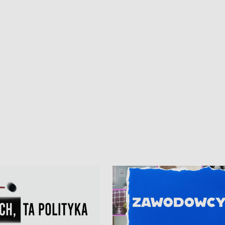
kardiologiczny dla Puckiego Szpitala
Pomorzu znów rekordowe upały