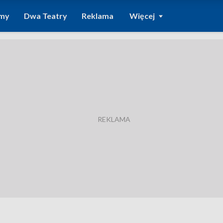
amy
Dwa Teatry
Reklama
Więcej