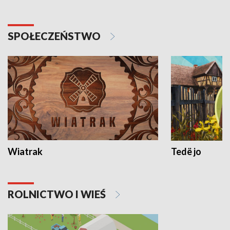
SPOŁECZEŃSTWO
Wiatrak
Tedë jo
ROLNICTWO I WIEŚ