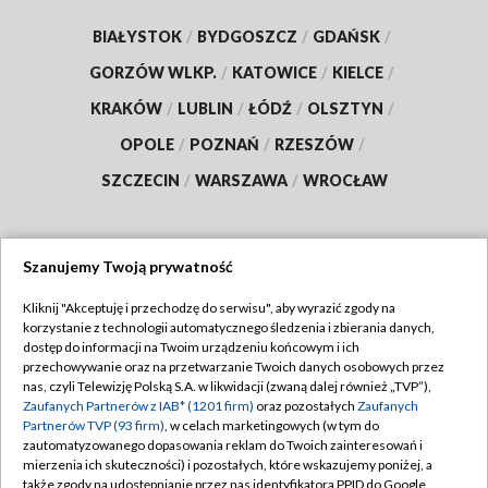
BIAŁYSTOK
/
BYDGOSZCZ
/
GDAŃSK
/
GORZÓW WLKP.
/
KATOWICE
/
KIELCE
/
KRAKÓW
/
LUBLIN
/
ŁÓDŹ
/
OLSZTYN
/
OPOLE
/
POZNAŃ
/
RZESZÓW
/
SZCZECIN
/
WARSZAWA
/
WROCŁAW
Szanujemy Twoją prywatność
Dołącz do nas:
Kliknij "Akceptuję i przechodzę do serwisu", aby wyrazić zgody na
korzystanie z technologii automatycznego śledzenia i zbierania danych,
TVP
dostęp do informacji na Twoim urządzeniu końcowym i ich
Abonament TVP
przechowywanie oraz na przetwarzanie Twoich danych osobowych przez
Regulamin TVP
nas, czyli Telewizję Polską S.A. w likwidacji (zwaną dalej również „TVP”),
Emisja w TVP
Zaufanych Partnerów z IAB* (1201 firm)
oraz pozostałych
Zaufanych
Polityka prywatności
Partnerów TVP (93 firm)
, w celach marketingowych (w tym do
Centrum informacji TVP
Moje zgody
zautomatyzowanego dopasowania reklam do Twoich zainteresowań i
mierzenia ich skuteczności) i pozostałych, które wskazujemy poniżej, a
Naziemna Telewizja Cyfrowa
Pomoc
także zgody na udostępnianie przez nas identyfikatora PPID do Google.