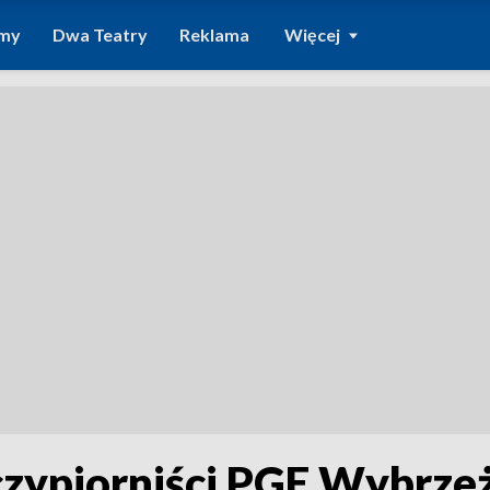
amy
Dwa Teatry
Reklama
Więcej
zczypiorniści PGE Wybrz