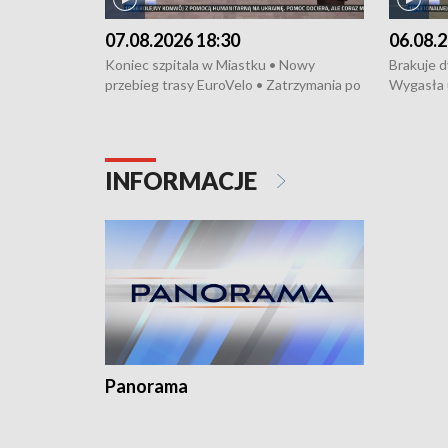
07.08.2026 18:30
06.08.2
Koniec szpitala w Miastku • Nowy
Brakuje 
przebieg trasy EuroVelo • Zatrzymania po
Wygasła 
bójce w Kościerzynie • Mieszkańcy
Miastku 
protestują przeciwko budowie trasy
Przeładu
tramwajowej • Kolejne konwoje
wiatrowej
humanitarne z Trójmiasta na Ukrainę •
Niebezpie
INFORMACJE
Święto Kociewia na Jarmarku św.
Dziewięć 
Dominika • Gdynia z lat 30. w
fotoplastikonie
Panorama