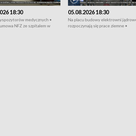
026 18:30
05.08.2026 18:30
dyspozytorów medycznych •
Na placu budowy elektrowni jądrow
umowa NFZ ze szpitalem w
rozpoczynają się prace ziemne •
• Otwarto Morski Terminal
Podpisano umowę na budowę obwo
nkowy • Budowa morskiej farmy
Starogardu Gdańskiego • Za kilka dn
 • Korki na gdańskich Stogach •
wodowanie ORP „Wicher” • 18 mili
czne zachowania na torach •
złotych na inwestycje w szkołach w
nowych „trajtków” dla Gdyni
i Wejherowie • Nowy sprzęt
kardiologiczny dla Puckiego Szpitala
Pomorzu znów rekordowe upały