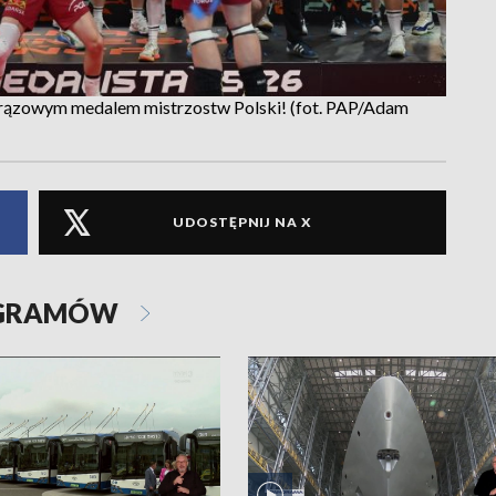
 brązowym medalem mistrzostw Polski! (fot. PAP/Adam
UDOSTĘPNIJ NA X
OGRAMÓW