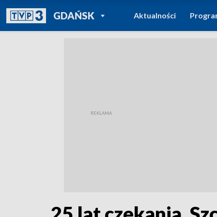
POWRÓT DO
GDAŃSK
Aktualności
Progr
TVP REGIONY
25 lat czekania. S