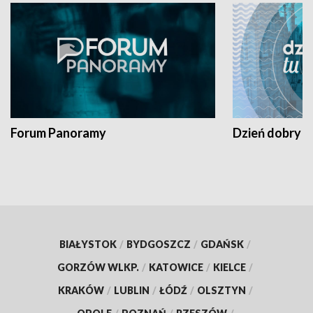
Forum Panoramy
Dzień dobry t
BIAŁYSTOK
/
BYDGOSZCZ
/
GDAŃSK
/
GORZÓW WLKP.
/
KATOWICE
/
KIELCE
/
KRAKÓW
/
LUBLIN
/
ŁÓDŹ
/
OLSZTYN
/