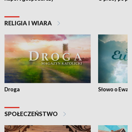
RELIGIA I WIARA
Droga
Słowo o Ewang
SPOŁECZEŃSTWO