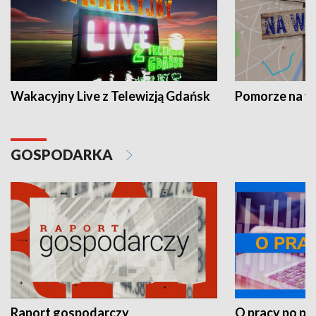
Wakacyjny Live z Telewizją Gdańsk
Pomorze na 
GOSPODARKA
Raport gospodarczy
O pracy po pr