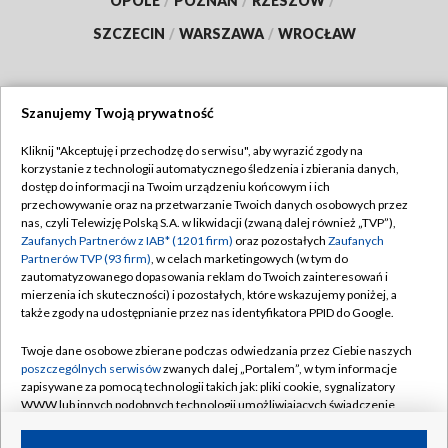
OPOLE
/
POZNAŃ
/
RZESZÓW
/
SZCZECIN
/
WARSZAWA
/
WROCŁAW
Szanujemy Twoją prywatność
Dołącz do nas:
Kliknij "Akceptuję i przechodzę do serwisu", aby wyrazić zgody na
korzystanie z technologii automatycznego śledzenia i zbierania danych,
TVP
dostęp do informacji na Twoim urządzeniu końcowym i ich
Abonament TVP
przechowywanie oraz na przetwarzanie Twoich danych osobowych przez
Regulamin TVP
nas, czyli Telewizję Polską S.A. w likwidacji (zwaną dalej również „TVP”),
Emisja w TVP
Zaufanych Partnerów z IAB* (1201 firm)
oraz pozostałych
Zaufanych
Polityka prywatności
Partnerów TVP (93 firm)
, w celach marketingowych (w tym do
Centrum informacji TVP
Moje zgody
zautomatyzowanego dopasowania reklam do Twoich zainteresowań i
mierzenia ich skuteczności) i pozostałych, które wskazujemy poniżej, a
Naziemna Telewizja Cyfrowa
Pomoc
także zgody na udostępnianie przez nas identyfikatora PPID do Google.
Sklep TVP
Biuro reklamy
Twoje dane osobowe zbierane podczas odwiedzania przez Ciebie naszych
Rada Programowa
poszczególnych serwisów
zwanych dalej „Portalem”, w tym informacje
Kontakt
zapisywane za pomocą technologii takich jak: pliki cookie, sygnalizatory
System NOS
WWW lub innych podobnych technologii umożliwiających świadczenie
dopasowanych i bezpiecznych usług, personalizację treści oraz reklam,
Informacje o nadawcy
Kanały
udostępnianie funkcji mediów społecznościowych oraz analizowanie