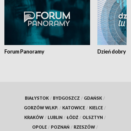
Forum Panoramy
Dzień dobry t
BIAŁYSTOK
/
BYDGOSZCZ
/
GDAŃSK
/
GORZÓW WLKP.
/
KATOWICE
/
KIELCE
/
KRAKÓW
/
LUBLIN
/
ŁÓDŹ
/
OLSZTYN
/
OPOLE
/
POZNAŃ
/
RZESZÓW
/