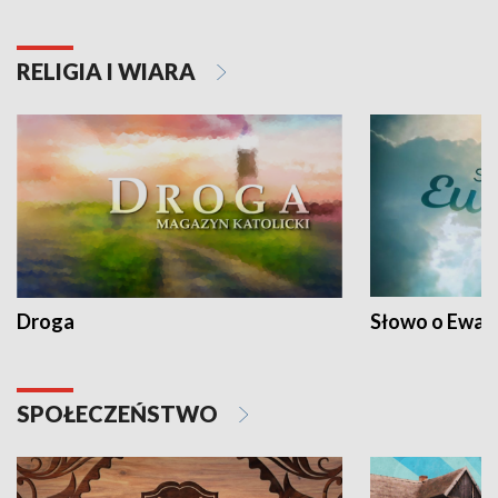
RELIGIA I WIARA
Droga
Słowo o Ewang
SPOŁECZEŃSTWO