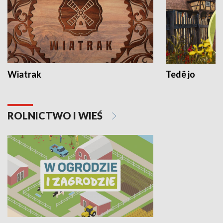
Wiatrak
Tedë jo
ROLNICTWO I WIEŚ