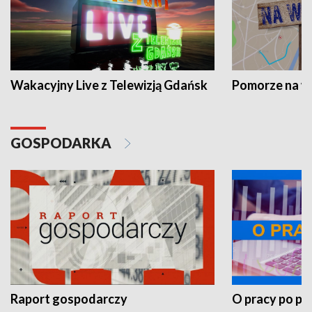
Wakacyjny Live z Telewizją Gdańsk
Pomorze na 
GOSPODARKA
Raport gospodarczy
O pracy po pr