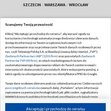
SZCZECIN
/
WARSZAWA
/
WROCŁAW
Szanujemy Twoją prywatność
Dołącz do nas:
Kliknij "Akceptuję i przechodzę do serwisu", aby wyrazić zgody na
korzystanie z technologii automatycznego śledzenia i zbierania danych,
TVP
dostęp do informacji na Twoim urządzeniu końcowym i ich
Abonament TVP
przechowywanie oraz na przetwarzanie Twoich danych osobowych przez
Regulamin TVP
nas, czyli Telewizję Polską S.A. w likwidacji (zwaną dalej również „TVP”),
Emisja w TVP
Zaufanych Partnerów z IAB* (1201 firm)
oraz pozostałych
Zaufanych
Polityka prywatności
Partnerów TVP (93 firm)
, w celach marketingowych (w tym do
Centrum informacji TVP
Moje zgody
zautomatyzowanego dopasowania reklam do Twoich zainteresowań i
mierzenia ich skuteczności) i pozostałych, które wskazujemy poniżej, a
Naziemna Telewizja Cyfrowa
Pomoc
także zgody na udostępnianie przez nas identyfikatora PPID do Google.
Sklep TVP
Biuro reklamy
Twoje dane osobowe zbierane podczas odwiedzania przez Ciebie naszych
Rada Programowa
poszczególnych serwisów
zwanych dalej „Portalem”, w tym informacje
Kontakt
zapisywane za pomocą technologii takich jak: pliki cookie, sygnalizatory
System NOS
WWW lub innych podobnych technologii umożliwiających świadczenie
dopasowanych i bezpiecznych usług, personalizację treści oraz reklam,
Informacje o nadawcy
Kanały
udostępnianie funkcji mediów społecznościowych oraz analizowanie
Akceptuję i przechodzę do serwisu
ruchu w Internecie.
Program dla prasy