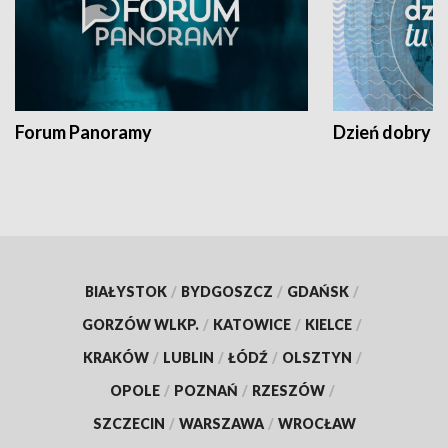
Forum Panoramy
Dzień dobry t
BIAŁYSTOK
/
BYDGOSZCZ
/
GDAŃSK
/
GORZÓW WLKP.
/
KATOWICE
/
KIELCE
/
KRAKÓW
/
LUBLIN
/
ŁÓDŹ
/
OLSZTYN
/
OPOLE
/
POZNAŃ
/
RZESZÓW
/
SZCZECIN
/
WARSZAWA
/
WROCŁAW