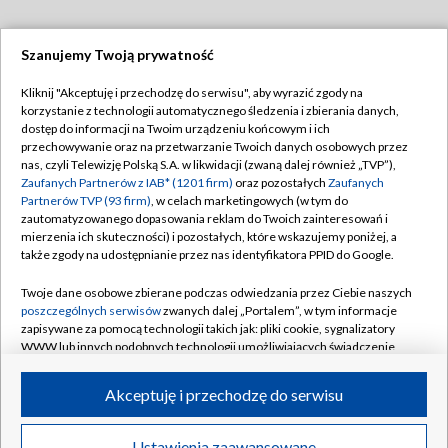
Szanujemy Twoją prywatność
Dołącz do nas:
Kliknij "Akceptuję i przechodzę do serwisu", aby wyrazić zgody na
korzystanie z technologii automatycznego śledzenia i zbierania danych,
TVP
dostęp do informacji na Twoim urządzeniu końcowym i ich
Abonament TVP
przechowywanie oraz na przetwarzanie Twoich danych osobowych przez
Regulamin TVP
nas, czyli Telewizję Polską S.A. w likwidacji (zwaną dalej również „TVP”),
Emisja w TVP
Zaufanych Partnerów z IAB* (1201 firm)
oraz pozostałych
Zaufanych
Polityka prywatności
Partnerów TVP (93 firm)
, w celach marketingowych (w tym do
Centrum informacji TVP
Moje zgody
zautomatyzowanego dopasowania reklam do Twoich zainteresowań i
mierzenia ich skuteczności) i pozostałych, które wskazujemy poniżej, a
Naziemna Telewizja Cyfrowa
Pomoc
także zgody na udostępnianie przez nas identyfikatora PPID do Google.
Sklep TVP
Biuro reklamy
Twoje dane osobowe zbierane podczas odwiedzania przez Ciebie naszych
Rada Programowa
poszczególnych serwisów
zwanych dalej „Portalem”, w tym informacje
Kontakt
zapisywane za pomocą technologii takich jak: pliki cookie, sygnalizatory
System NOS
WWW lub innych podobnych technologii umożliwiających świadczenie
dopasowanych i bezpiecznych usług, personalizację treści oraz reklam,
Informacje o nadawcy
Kanały
udostępnianie funkcji mediów społecznościowych oraz analizowanie
Akceptuję i przechodzę do serwisu
ruchu w Internecie.
Program dla prasy
©2026 Telewizja Polska S.A. w likwidacji
Biuro Reklamy
Twoje dane osobowe zbierane podczas odwiedzania przez Ciebie
Ustawienia zaawansowane