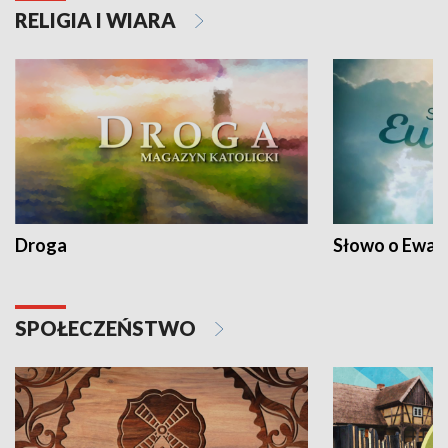
RELIGIA I WIARA
Droga
Słowo o Ewang
SPOŁECZEŃSTWO