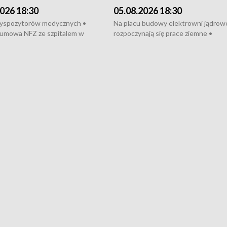
026 18:30
05.08.2026 18:30
dyspozytorów medycznych •
Na placu budowy elektrowni jądrow
umowa NFZ ze szpitalem w
rozpoczynają się prace ziemne •
• Otwarto Morski Terminal
Podpisano umowę na budowę obwo
nkowy • Budowa morskiej farmy
Starogardu Gdańskiego • Za kilka dn
 • Korki na gdańskich Stogach •
wodowanie ORP „Wicher” • 18 mili
czne zachowania na torach •
złotych na inwestycje w szkołach w
nowych „trajtków” dla Gdyni
i Wejherowie • Nowy sprzęt
kardiologiczny dla Puckiego Szpitala
Pomorzu znów rekordowe upały