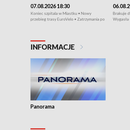
07.08.2026 18:30
06.08.2
Koniec szpitala w Miastku • Nowy
Brakuje 
przebieg trasy EuroVelo • Zatrzymania po
Wygasła 
bójce w Kościerzynie • Mieszkańcy
Miastku 
protestują przeciwko budowie trasy
Przeładu
tramwajowej • Kolejne konwoje
wiatrowej
humanitarne z Trójmiasta na Ukrainę •
Niebezpie
INFORMACJE
Święto Kociewia na Jarmarku św.
Dziewięć 
Dominika • Gdynia z lat 30. w
fotoplastikonie
Panorama