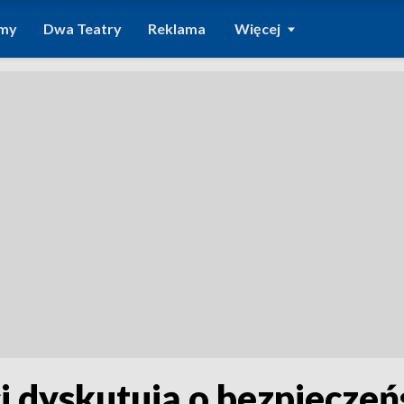
amy
Dwa Teatry
Reklama
Więcej
i dyskutują o bezpieczeń