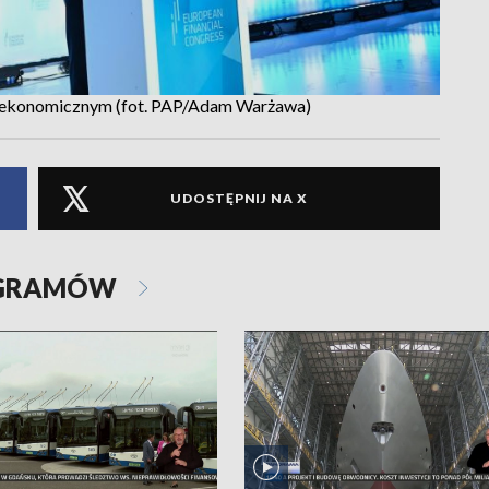
e ekonomicznym (fot. PAP/Adam Warżawa)
UDOSTĘPNIJ NA X
OGRAMÓW