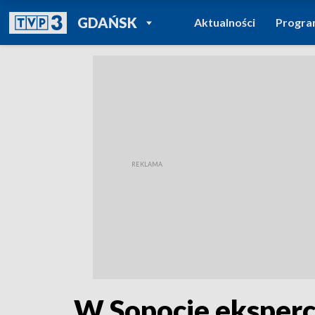
POWRÓT DO
GDAŃSK
Aktualności
Progr
TVP REGIONY
W Sopocie eksperc