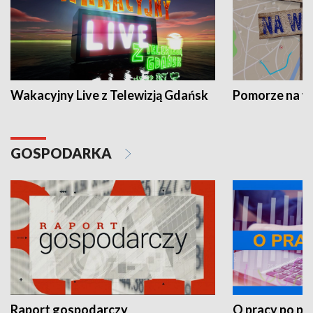
Wakacyjny Live z Telewizją Gdańsk
Pomorze na 
GOSPODARKA
Raport gospodarczy
O pracy po pr