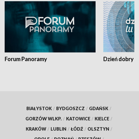
Forum Panoramy
Dzień dobry t
BIAŁYSTOK
/
BYDGOSZCZ
/
GDAŃSK
/
GORZÓW WLKP.
/
KATOWICE
/
KIELCE
/
KRAKÓW
/
LUBLIN
/
ŁÓDŹ
/
OLSZTYN
/