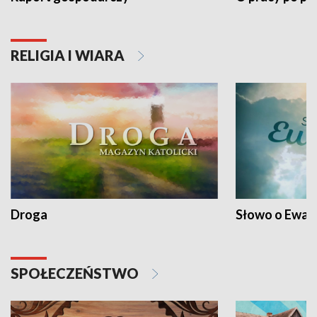
RELIGIA I WIARA
Droga
Słowo o Ewang
SPOŁECZEŃSTWO