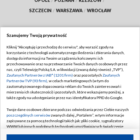
OPOLE
/
POZNAŃ
/
RZESZÓW
/
SZCZECIN
/
WARSZAWA
/
WROCŁAW
Szanujemy Twoją prywatność
Dołącz do nas:
Kliknij "Akceptuję i przechodzę do serwisu", aby wyrazić zgody na
korzystanie z technologii automatycznego śledzenia i zbierania danych,
TVP
dostęp do informacji na Twoim urządzeniu końcowym i ich
Abonament TVP
przechowywanie oraz na przetwarzanie Twoich danych osobowych przez
Regulamin TVP
nas, czyli Telewizję Polską S.A. w likwidacji (zwaną dalej również „TVP”),
Emisja w TVP
Zaufanych Partnerów z IAB* (1201 firm)
oraz pozostałych
Zaufanych
Polityka prywatności
Partnerów TVP (93 firm)
, w celach marketingowych (w tym do
Centrum informacji TVP
Moje zgody
zautomatyzowanego dopasowania reklam do Twoich zainteresowań i
mierzenia ich skuteczności) i pozostałych, które wskazujemy poniżej, a
Naziemna Telewizja Cyfrowa
Pomoc
także zgody na udostępnianie przez nas identyfikatora PPID do Google.
Sklep TVP
Biuro reklamy
Twoje dane osobowe zbierane podczas odwiedzania przez Ciebie naszych
Rada Programowa
poszczególnych serwisów
zwanych dalej „Portalem”, w tym informacje
Kontakt
zapisywane za pomocą technologii takich jak: pliki cookie, sygnalizatory
System NOS
WWW lub innych podobnych technologii umożliwiających świadczenie
dopasowanych i bezpiecznych usług, personalizację treści oraz reklam,
Informacje o nadawcy
Kanały
udostępnianie funkcji mediów społecznościowych oraz analizowanie