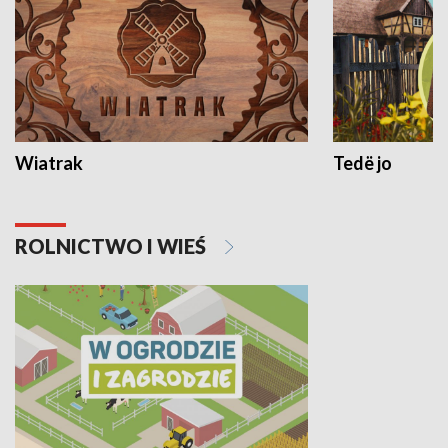
Wiatrak
Tedë jo
ROLNICTWO I WIEŚ