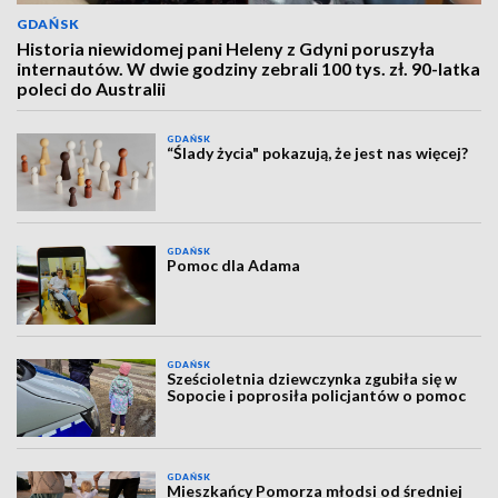
GDAŃSK
Historia niewidomej pani Heleny z Gdyni poruszyła
internautów. W dwie godziny zebrali 100 tys. zł. 90-latka
poleci do Australii
GDAŃSK
“Ślady życia" pokazują, że jest nas więcej?
GDAŃSK
Pomoc dla Adama
GDAŃSK
Sześcioletnia dziewczynka zgubiła się w
Sopocie i poprosiła policjantów o pomoc
GDAŃSK
Mieszkańcy Pomorza młodsi od średniej