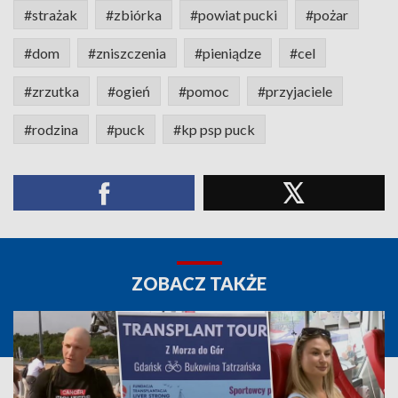
#strażak
#zbiórka
#powiat pucki
#pożar
#dom
#zniszczenia
#pieniądze
#cel
#zrzutka
#ogień
#pomoc
#przyjaciele
#rodzina
#puck
#kp psp puck
ZOBACZ TAKŻE