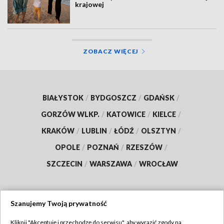
krajowej
ZOBACZ WIĘCEJ
BIAŁYSTOK
/
BYDGOSZCZ
/
GDAŃSK
/
GORZÓW WLKP.
/
KATOWICE
/
KIELCE
/
KRAKÓW
/
LUBLIN
/
ŁÓDŹ
/
OLSZTYN
/
OPOLE
/
POZNAŃ
/
RZESZÓW
/
SZCZECIN
/
WARSZAWA
/
WROCŁAW
Szanujemy Twoją prywatność
Dołącz do nas:
Kliknij "Akceptuję i przechodzę do serwisu", aby wyrazić zgody na