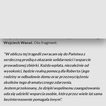
Pokażmy, że strażacka i ludzka solidarność naprawdę
istnieje
W pomoc zaangażowała się także
Komenda Powiatowa
Państwowej Straży Pożarnej w Pucku
. Swój podpis na
oficjalnym oświadczeniu zamieścił sam jej komendant, bryg.
Wojciech Wanat
. Oto fragment:
"W obliczu tej tragedii zwracam się do Państwa z
serdeczną prośbą o okazanie solidarności i wsparcie
prowadzonej zbiórki. Każda wpłata, niezależnie od
wysokości, będzie realną pomocą dla Roberta i jego
rodziny w odbudowie domu oraz przezwyciężeniu
skutków tego dramatycznego zdarzenia.
Jestem przekonany, że dzięki wspólnemu zaangażowaniu
uda się udzielić wsparcia osobie, która przez wiele lat sama
bezinteresownie pomagała innym".