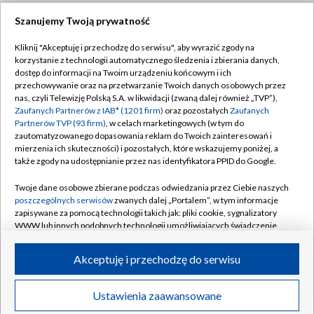
Szanujemy Twoją prywatność
Dołącz do nas:
Kliknij "Akceptuję i przechodzę do serwisu", aby wyrazić zgody na
korzystanie z technologii automatycznego śledzenia i zbierania danych,
TVP
dostęp do informacji na Twoim urządzeniu końcowym i ich
Abonament TVP
przechowywanie oraz na przetwarzanie Twoich danych osobowych przez
Regulamin TVP
nas, czyli Telewizję Polską S.A. w likwidacji (zwaną dalej również „TVP”),
Emisja w TVP
Zaufanych Partnerów z IAB* (1201 firm)
oraz pozostałych
Zaufanych
Polityka prywatności
Partnerów TVP (93 firm)
, w celach marketingowych (w tym do
Centrum informacji TVP
Moje zgody
zautomatyzowanego dopasowania reklam do Twoich zainteresowań i
mierzenia ich skuteczności) i pozostałych, które wskazujemy poniżej, a
Naziemna Telewizja Cyfrowa
Pomoc
także zgody na udostępnianie przez nas identyfikatora PPID do Google.
Sklep TVP
Biuro reklamy
Twoje dane osobowe zbierane podczas odwiedzania przez Ciebie naszych
Rada Programowa
poszczególnych serwisów
zwanych dalej „Portalem”, w tym informacje
Kontakt
zapisywane za pomocą technologii takich jak: pliki cookie, sygnalizatory
System NOS
WWW lub innych podobnych technologii umożliwiających świadczenie
dopasowanych i bezpiecznych usług, personalizację treści oraz reklam,
Informacje o nadawcy
Kanały
udostępnianie funkcji mediów społecznościowych oraz analizowanie
Akceptuję i przechodzę do serwisu
ruchu w Internecie.
Program dla prasy
©2026 Telewizja Polska S.A. w likwidacji
Biuro Reklamy
Twoje dane osobowe zbierane podczas odwiedzania przez Ciebie
Ustawienia zaawansowane
poszczególnych serwisów
na Portalu, takie jak adresy IP, identyfikatory
Ogłoszenie przetargowe