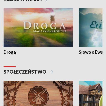
Droga
Słowo o Ewang
SPOŁECZEŃSTWO