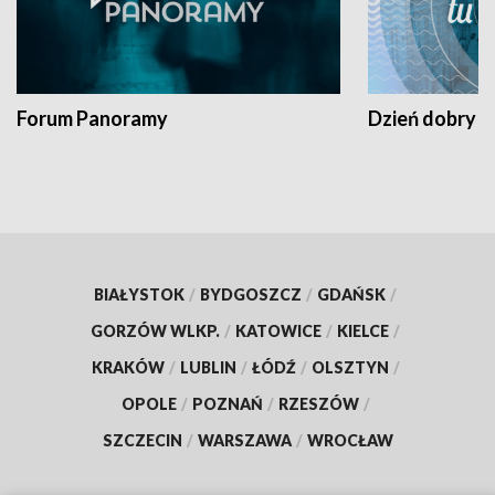
Forum Panoramy
Dzień dobry t
BIAŁYSTOK
/
BYDGOSZCZ
/
GDAŃSK
/
GORZÓW WLKP.
/
KATOWICE
/
KIELCE
/
KRAKÓW
/
LUBLIN
/
ŁÓDŹ
/
OLSZTYN
/
OPOLE
/
POZNAŃ
/
RZESZÓW
/
SZCZECIN
/
WARSZAWA
/
WROCŁAW