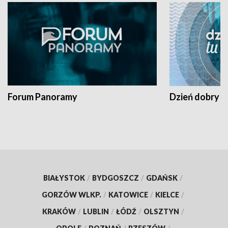
Forum Panoramy
Dzień dobry t
BIAŁYSTOK
/
BYDGOSZCZ
/
GDAŃSK
/
GORZÓW WLKP.
/
KATOWICE
/
KIELCE
/
KRAKÓW
/
LUBLIN
/
ŁÓDŹ
/
OLSZTYN
/