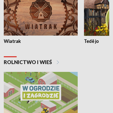
Wiatrak
Tedë jo
ROLNICTWO I WIEŚ