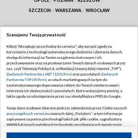
OPOLE
/
POZNAŃ
/
RZESZÓW
/
SZCZECIN
/
WARSZAWA
/
WROCŁAW
Szanujemy Twoją prywatność
Dołącz do nas:
Kliknij "Akceptuję i przechodzę do serwisu", aby wyrazić zgody na
korzystanie z technologii automatycznego śledzenia i zbierania danych,
TVP
dostęp do informacji na Twoim urządzeniu końcowym i ich
Abonament TVP
przechowywanie oraz na przetwarzanie Twoich danych osobowych przez
Regulamin TVP
nas, czyli Telewizję Polską S.A. w likwidacji (zwaną dalej również „TVP”),
Emisja w TVP
Zaufanych Partnerów z IAB* (1201 firm)
oraz pozostałych
Zaufanych
Polityka prywatności
Partnerów TVP (93 firm)
, w celach marketingowych (w tym do
Centrum informacji TVP
Moje zgody
zautomatyzowanego dopasowania reklam do Twoich zainteresowań i
mierzenia ich skuteczności) i pozostałych, które wskazujemy poniżej, a
Naziemna Telewizja Cyfrowa
Pomoc
także zgody na udostępnianie przez nas identyfikatora PPID do Google.
Sklep TVP
Biuro reklamy
Twoje dane osobowe zbierane podczas odwiedzania przez Ciebie naszych
Rada Programowa
poszczególnych serwisów
zwanych dalej „Portalem”, w tym informacje
Kontakt
zapisywane za pomocą technologii takich jak: pliki cookie, sygnalizatory
System NOS
WWW lub innych podobnych technologii umożliwiających świadczenie
dopasowanych i bezpiecznych usług, personalizację treści oraz reklam,
Informacje o nadawcy
Kanały
udostępnianie funkcji mediów społecznościowych oraz analizowanie