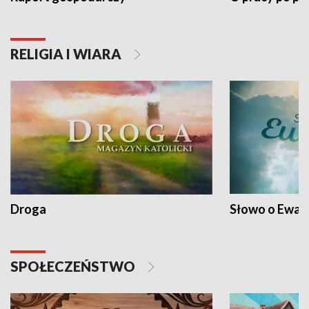
RELIGIA I WIARA
Droga
Słowo o Ewang
SPOŁECZEŃSTWO