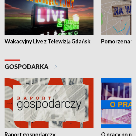
Wakacyjny Live z Telewizją Gdańsk
Pomorze na 
GOSPODARKA
Raport gospodarczy
O pracy po pr