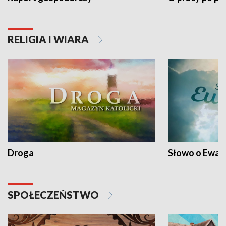
RELIGIA I WIARA
Droga
Słowo o Ewang
SPOŁECZEŃSTWO