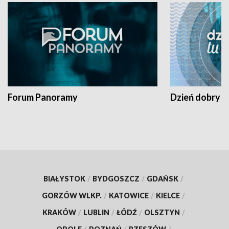
Forum Panoramy
Dzień dobry t
BIAŁYSTOK
/
BYDGOSZCZ
/
GDAŃSK
/
GORZÓW WLKP.
/
KATOWICE
/
KIELCE
/
KRAKÓW
/
LUBLIN
/
ŁÓDŹ
/
OLSZTYN
/