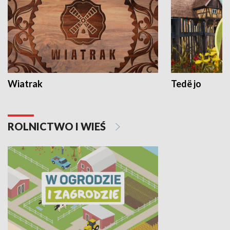
Wiatrak
Tedë jo
ROLNICTWO I WIEŚ