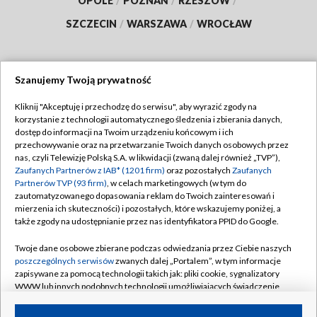
OPOLE
/
POZNAŃ
/
RZESZÓW
/
SZCZECIN
/
WARSZAWA
/
WROCŁAW
Szanujemy Twoją prywatność
Dołącz do nas:
Kliknij "Akceptuję i przechodzę do serwisu", aby wyrazić zgody na
korzystanie z technologii automatycznego śledzenia i zbierania danych,
TVP
dostęp do informacji na Twoim urządzeniu końcowym i ich
Abonament TVP
przechowywanie oraz na przetwarzanie Twoich danych osobowych przez
Regulamin TVP
nas, czyli Telewizję Polską S.A. w likwidacji (zwaną dalej również „TVP”),
Emisja w TVP
Zaufanych Partnerów z IAB* (1201 firm)
oraz pozostałych
Zaufanych
Polityka prywatności
Partnerów TVP (93 firm)
, w celach marketingowych (w tym do
Centrum informacji TVP
Moje zgody
zautomatyzowanego dopasowania reklam do Twoich zainteresowań i
mierzenia ich skuteczności) i pozostałych, które wskazujemy poniżej, a
Naziemna Telewizja Cyfrowa
Pomoc
także zgody na udostępnianie przez nas identyfikatora PPID do Google.
Sklep TVP
Biuro reklamy
Twoje dane osobowe zbierane podczas odwiedzania przez Ciebie naszych
Rada Programowa
poszczególnych serwisów
zwanych dalej „Portalem”, w tym informacje
Kontakt
zapisywane za pomocą technologii takich jak: pliki cookie, sygnalizatory
System NOS
WWW lub innych podobnych technologii umożliwiających świadczenie
dopasowanych i bezpiecznych usług, personalizację treści oraz reklam,
Informacje o nadawcy
Kanały
udostępnianie funkcji mediów społecznościowych oraz analizowanie