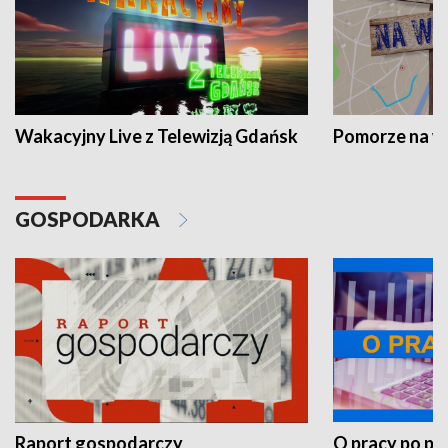
Wakacyjny Live z Telewizją Gdańsk
Pomorze na 
GOSPODARKA
Raport gospodarczy
O pracy po pr