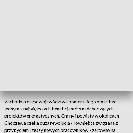
chce otworzyć Rumia Invest Park.
Jeżeli nie będzie kadry na rynku, to
zdolności kompetencyjne
przedsiębiorstw nie będą rosły.
- Agnieszka Rodak, Rumia Invest Park
Zyskać ma też sama Rumia jako miasto, a inwestycje mogą
przynieść wymierne korzyści. To też szansa na dalsze
budowanie nowej tożsamości tego miasta.
Zachodnia część województwa pomorskiego może być
jednym z największych beneficjentów nadchodzących
projektów energetycznych. Gminy i powiaty w okolicach
Choczewa czeka duża rewolucja - również ta związana z
przybyciem rzeszy nowych pracowników - zarówno na