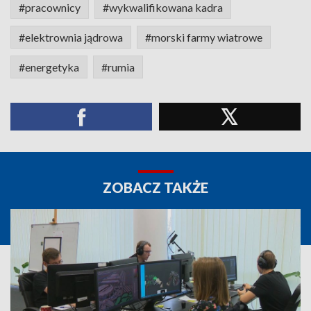
#pracownicy
#wykwalifikowana kadra
#elektrownia jądrowa
#morski farmy wiatrowe
#energetyka
#rumia
ZOBACZ TAKŻE