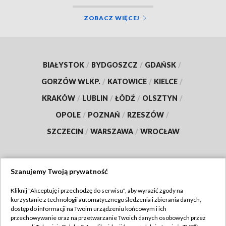
ZOBACZ WIĘCEJ
BIAŁYSTOK
/
BYDGOSZCZ
/
GDAŃSK
/
GORZÓW WLKP.
/
KATOWICE
/
KIELCE
/
KRAKÓW
/
LUBLIN
/
ŁÓDŹ
/
OLSZTYN
/
OPOLE
/
POZNAŃ
/
RZESZÓW
/
SZCZECIN
/
WARSZAWA
/
WROCŁAW
Szanujemy Twoją prywatność
Dołącz do nas:
Kliknij "Akceptuję i przechodzę do serwisu", aby wyrazić zgody na
korzystanie z technologii automatycznego śledzenia i zbierania danych,
TVP
dostęp do informacji na Twoim urządzeniu końcowym i ich
Abonament TVP
przechowywanie oraz na przetwarzanie Twoich danych osobowych przez
Regulamin TVP