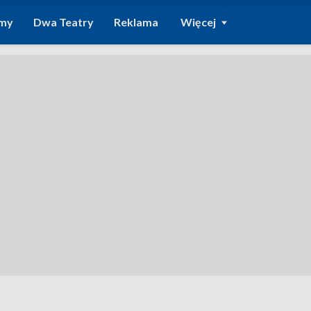
amy
Dwa Teatry
Reklama
Więcej