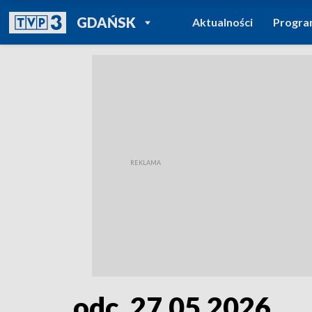
POWRÓT DO
GDAŃSK
Aktualności
Progr
TVP REGIONY
odc. 27.05.2026