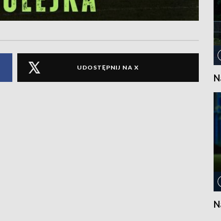
UDOSTĘPNIJ NA X
N
N