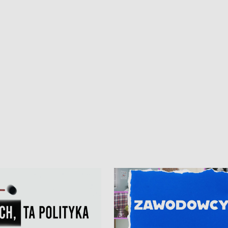
iczny dla Puckiego Szpitala • Na
witali Tour de Pologne
znów rekordowe upały