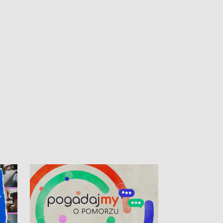
kibiców na trasie przejazdu peletonu
Tour de Pologne przez Kaszuby