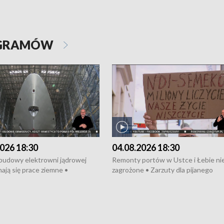
OGRAMÓW
026 18:30
04.08.2026 18:30
 budowy elektrowni jądrowej
Remonty portów w Ustce i Łebie ni
ają się prace ziemne •
zagrożone • Zarzuty dla pijanego
o umowę na budowę obwodnicy
kierowcy ciągnika • Protest
u Gdańskiego • Za kilka dni
poszkodowanych przez dewelopera
e ORP „Wicher” • 18 milionów
Gdyni • Milion zł dla dzieci z UCK od
a inwestycje w szkołach w Rumi
Cancer Fighters • Efekty wpisu Gdy
owie • Nowy sprzęt
Listę UNESCO • Kaszubscy kuczerz