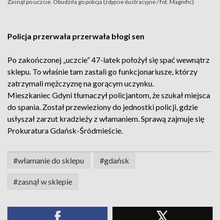
Zasnął po uczcie. Obudziła go policja (zdjęcie ilustracyjne / fot. Magnific)
Policja przerwała przerwała błogi sen
Po zakończonej „uczcie” 47-latek położył się spać wewnątrz
sklepu. To właśnie tam zastali go funkcjonariusze, którzy
zatrzymali mężczyznę na gorącym uczynku.
Mieszkaniec Gdyni tłumaczył policjantom, że szukał miejsca
do spania. Został przewieziony do jednostki policji, gdzie
usłyszał zarzut kradzieży z włamaniem. Sprawą zajmuje się
Prokuratura Gdańsk-Śródmieście.
#włamanie do sklepu
#gdańsk
#zasnął w sklepie