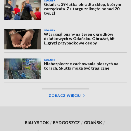
GDAŃSK
Gdańsk: 39-latka okradła sklep, którym
zarządzała. Z utargu zniknęło ponad 20
tys. zł
GDAŃSK
Wtargnął pijany na teren ogródków
działkowych w Gdańsku. Obrażał, bił
i...gryzł przypadkowe osoby
GDAŃSK
Niebezpieczne zachowania pieszych na
torach. Skutki mogą być tragiczne
ZOBACZ WIĘCEJ
BIAŁYSTOK
/
BYDGOSZCZ
/
GDAŃSK
/