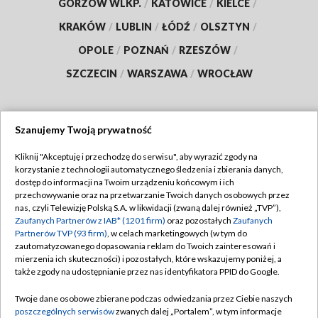
GORZÓW WLKP.
/
KATOWICE
/
KIELCE
/
KRAKÓW
/
LUBLIN
/
ŁÓDŹ
/
OLSZTYN
/
OPOLE
/
POZNAŃ
/
RZESZÓW
/
SZCZECIN
/
WARSZAWA
/
WROCŁAW
Szanujemy Twoją prywatność
Dołącz do nas:
Kliknij "Akceptuję i przechodzę do serwisu", aby wyrazić zgody na
korzystanie z technologii automatycznego śledzenia i zbierania danych,
TVP
dostęp do informacji na Twoim urządzeniu końcowym i ich
Abonament TVP
przechowywanie oraz na przetwarzanie Twoich danych osobowych przez
Regulamin TVP
nas, czyli Telewizję Polską S.A. w likwidacji (zwaną dalej również „TVP”),
Emisja w TVP
Polityka prywatności
Zaufanych Partnerów z IAB* (1201 firm)
oraz pozostałych
Zaufanych
Partnerów TVP (93 firm)
, w celach marketingowych (w tym do
Centrum informacji TVP
Moje zgody
zautomatyzowanego dopasowania reklam do Twoich zainteresowań i
mierzenia ich skuteczności) i pozostałych, które wskazujemy poniżej, a
Naziemna Telewizja Cyfrowa
Pomoc
także zgody na udostępnianie przez nas identyfikatora PPID do Google.
Sklep TVP
Biuro reklamy
Twoje dane osobowe zbierane podczas odwiedzania przez Ciebie naszych
Rada Programowa
Kontakt
poszczególnych serwisów
zwanych dalej „Portalem”, w tym informacje