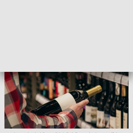
otrzymali zgłoszenie o włamaniu do jednego ze sklepów w
centrum miasta i natychmiast udali się na miejsce.
Jak ustalili policjanci, sprawca wybił szybę wystawową i
dostał się do wnętrza lokalu. Następnie zaczął korzystać z
dostępnych produktów — otworzył alkohol, spożywał
artykuły spożywcze oraz podgrzał sobie pizzę w sklepowym
piekarniku.