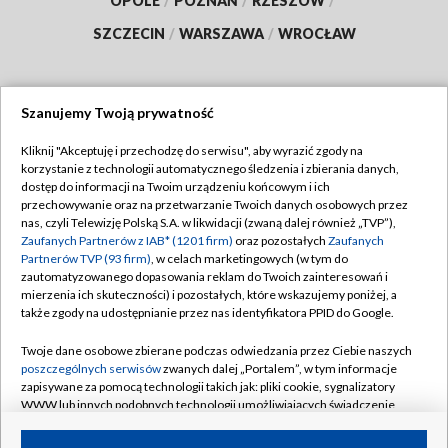
OPOLE
/
POZNAŃ
/
RZESZÓW
/
SZCZECIN
/
WARSZAWA
/
WROCŁAW
Szanujemy Twoją prywatność
Dołącz do nas:
Kliknij "Akceptuję i przechodzę do serwisu", aby wyrazić zgody na
korzystanie z technologii automatycznego śledzenia i zbierania danych,
TVP
dostęp do informacji na Twoim urządzeniu końcowym i ich
Abonament TVP
przechowywanie oraz na przetwarzanie Twoich danych osobowych przez
Regulamin TVP
nas, czyli Telewizję Polską S.A. w likwidacji (zwaną dalej również „TVP”),
Emisja w TVP
Zaufanych Partnerów z IAB* (1201 firm)
oraz pozostałych
Zaufanych
Polityka prywatności
Partnerów TVP (93 firm)
, w celach marketingowych (w tym do
Centrum informacji TVP
Moje zgody
zautomatyzowanego dopasowania reklam do Twoich zainteresowań i
mierzenia ich skuteczności) i pozostałych, które wskazujemy poniżej, a
Naziemna Telewizja Cyfrowa
Pomoc
także zgody na udostępnianie przez nas identyfikatora PPID do Google.
Sklep TVP
Biuro reklamy
Twoje dane osobowe zbierane podczas odwiedzania przez Ciebie naszych
Rada Programowa
poszczególnych serwisów
zwanych dalej „Portalem”, w tym informacje
Kontakt
zapisywane za pomocą technologii takich jak: pliki cookie, sygnalizatory
System NOS
WWW lub innych podobnych technologii umożliwiających świadczenie
dopasowanych i bezpiecznych usług, personalizację treści oraz reklam,
Informacje o nadawcy
Kanały
udostępnianie funkcji mediów społecznościowych oraz analizowanie