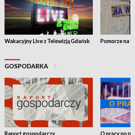
Wakacyjny Live z Telewizją Gdańsk
Pomorze na 
GOSPODARKA
Raport gospodarczy
O pracy po pr