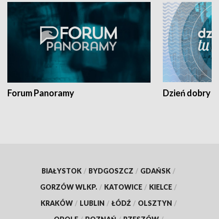
Forum Panoramy
Dzień dobry t
BIAŁYSTOK
/
BYDGOSZCZ
/
GDAŃSK
/
GORZÓW WLKP.
/
KATOWICE
/
KIELCE
/
KRAKÓW
/
LUBLIN
/
ŁÓDŹ
/
OLSZTYN
/