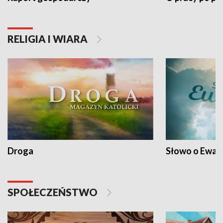
RELIGIA I WIARA
Droga
Słowo o Ewang
SPOŁECZEŃSTWO