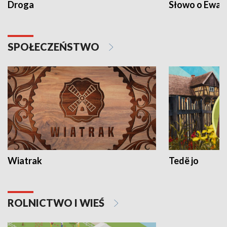
Droga
Słowo o Ewang
SPOŁECZEŃSTWO
Wiatrak
Tedë jo
ROLNICTWO I WIEŚ