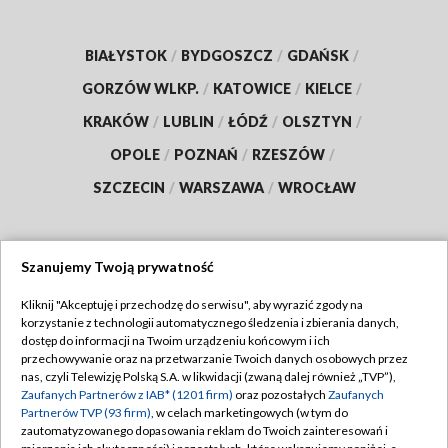
BIAŁYSTOK
/
BYDGOSZCZ
/
GDAŃSK
/
GORZÓW WLKP.
/
KATOWICE
/
KIELCE
/
KRAKÓW
/
LUBLIN
/
ŁÓDŹ
/
OLSZTYN
/
OPOLE
/
POZNAŃ
/
RZESZÓW
/
SZCZECIN
/
WARSZAWA
/
WROCŁAW
Szanujemy Twoją prywatność
Dołącz do nas:
Kliknij "Akceptuję i przechodzę do serwisu", aby wyrazić zgody na
korzystanie z technologii automatycznego śledzenia i zbierania danych,
TVP
dostęp do informacji na Twoim urządzeniu końcowym i ich
Abonament TVP
przechowywanie oraz na przetwarzanie Twoich danych osobowych przez
Regulamin TVP
nas, czyli Telewizję Polską S.A. w likwidacji (zwaną dalej również „TVP”),
Emisja w TVP
Zaufanych Partnerów z IAB* (1201 firm)
oraz pozostałych
Zaufanych
Polityka prywatności
Partnerów TVP (93 firm)
, w celach marketingowych (w tym do
Centrum informacji TVP
Moje zgody
zautomatyzowanego dopasowania reklam do Twoich zainteresowań i