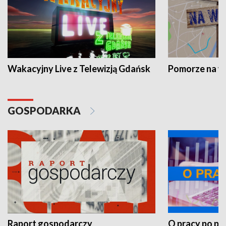
Wakacyjny Live z Telewizją Gdańsk
Pomorze na 
GOSPODARKA
Raport gospodarczy
O pracy po pr