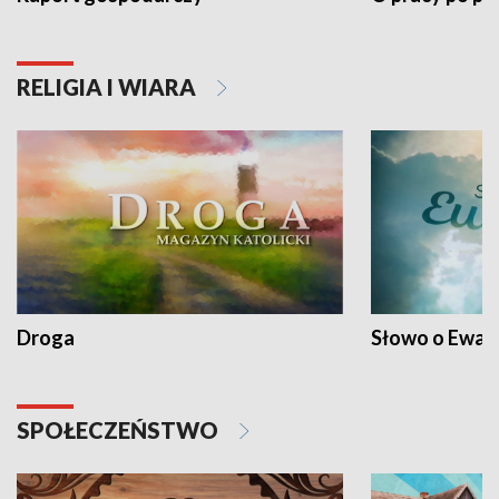
RELIGIA I WIARA
Droga
Słowo o Ewang
SPOŁECZEŃSTWO