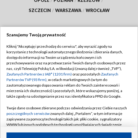
OPOLE
/
POZNAŃ
/
RZESZÓW
/
SZCZECIN
/
WARSZAWA
/
WROCŁAW
Szanujemy Twoją prywatność
Dołącz do nas:
Kliknij "Akceptuję i przechodzę do serwisu", aby wyrazić zgody na
korzystanie z technologii automatycznego śledzenia i zbierania danych,
TVP
dostęp do informacji na Twoim urządzeniu końcowym i ich
Abonament TVP
przechowywanie oraz na przetwarzanie Twoich danych osobowych przez
Regulamin TVP
nas, czyli Telewizję Polską S.A. w likwidacji (zwaną dalej również „TVP”),
Emisja w TVP
Zaufanych Partnerów z IAB* (1201 firm)
oraz pozostałych
Zaufanych
Polityka prywatności
Partnerów TVP (93 firm)
, w celach marketingowych (w tym do
Centrum informacji TVP
Moje zgody
zautomatyzowanego dopasowania reklam do Twoich zainteresowań i
mierzenia ich skuteczności) i pozostałych, które wskazujemy poniżej, a
Naziemna Telewizja Cyfrowa
Pomoc
także zgody na udostępnianie przez nas identyfikatora PPID do Google.
Sklep TVP
Biuro reklamy
Twoje dane osobowe zbierane podczas odwiedzania przez Ciebie naszych
Rada Programowa
poszczególnych serwisów
zwanych dalej „Portalem”, w tym informacje
Kontakt
zapisywane za pomocą technologii takich jak: pliki cookie, sygnalizatory
System NOS
WWW lub innych podobnych technologii umożliwiających świadczenie
dopasowanych i bezpiecznych usług, personalizację treści oraz reklam,
Informacje o nadawcy
Kanały
udostępnianie funkcji mediów społecznościowych oraz analizowanie