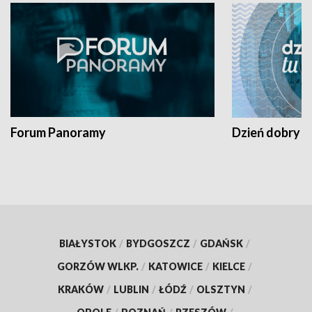
Forum Panoramy
Dzień dobry t
BIAŁYSTOK
/
BYDGOSZCZ
/
GDAŃSK
/
GORZÓW WLKP.
/
KATOWICE
/
KIELCE
/
KRAKÓW
/
LUBLIN
/
ŁÓDŹ
/
OLSZTYN
/