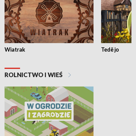
Wiatrak
Tedë jo
ROLNICTWO I WIEŚ