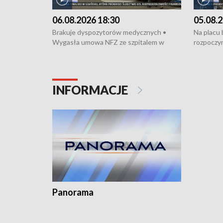
06.08.2026 18:30
05.08.2
Brakuje dyspozytorów medycznych •
Na placu
Wygasła umowa NFZ ze szpitalem w
rozpoczyn
Miastku • Otwarto Morski Terminal
Podpisan
Przeładunkowy • Budowa morskiej farmy
Starogard
wiatrowej • Korki na gdańskich Stogach •
wodowani
Niebezpieczne zachowania na torach •
złotych n
INFORMACJE
Dziewięć nowych „trajtków” dla Gdyni
i Wejher
kardiolog
Pomorzu 
Panorama