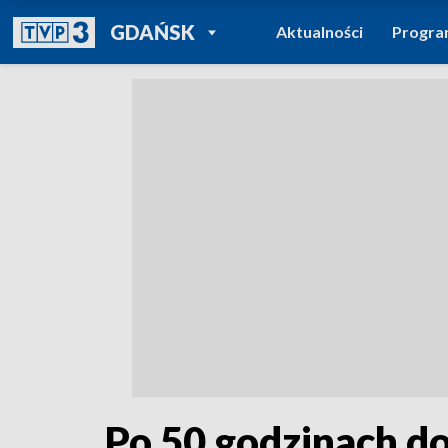
POWRÓT DO
GDAŃSK
Aktualności
Progr
TVP REGIONY
Po 50 godzinach do