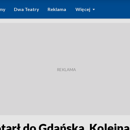
amy
Dwa Teatry
Reklama
Więcej
tarł do Gdańska. Kolejna