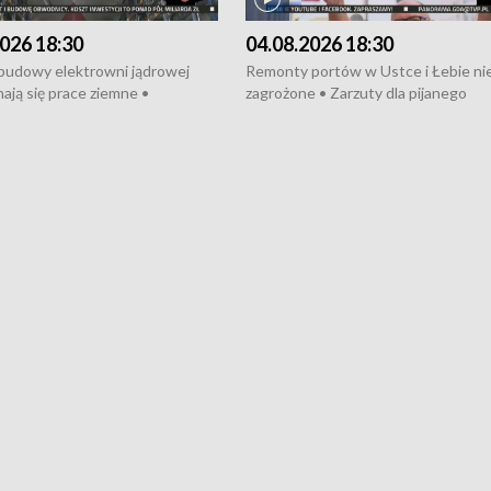
026 18:30
04.08.2026 18:30
 budowy elektrowni jądrowej
Remonty portów w Ustce i Łebie ni
ają się prace ziemne •
zagrożone • Zarzuty dla pijanego
o umowę na budowę obwodnicy
kierowcy ciągnika • Protest
u Gdańskiego • Za kilka dni
poszkodowanych przez dewelopera
e ORP „Wicher” • 18 milionów
Gdyni • Milion zł dla dzieci z UCK od
a inwestycje w szkołach w Rumi
Cancer Fighters • Efekty wpisu Gdy
owie • Nowy sprzęt
Listę UNESCO • Kaszubscy kuczerz
iczny dla Puckiego Szpitala • Na
witali Tour de Pologne
znów rekordowe upały