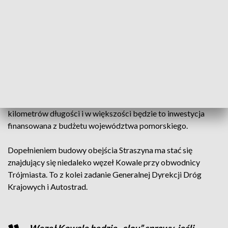
Najpierw aż trzy lata projektowania obwodnicy Straszyna.
Tyle czasu otrzymała gdańska spółka Europrojekt kosztem
dwóch milionów 750 tysięcy złotych.
W pierwszej kolejności poznamy aż sześć wariantów
przebiegu drogi, które mają być konsultowane z
mieszkańcami. Wiadomo, że będzie miała do ośmiu
kilometrów długości i w większości będzie to inwestycja
finansowana z budżetu województwa pomorskiego.
Dopełnieniem budowy obejścia Straszyna ma stać się
znajdujący się niedaleko węzeł Kowale przy obwodnicy
Trójmiasta. To z kolei zadanie Generalnej Dyrekcji Dróg
Krajowych i Autostrad.