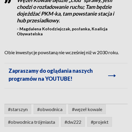
Węzeł Kowale będzie „clou” sprawy, jeśli
chodzi o rozładowanie ruchu; Tam będzie
dojeżdżać PKM-ka, tam powstanie stacja i
hub przesiadkowy.
- Magdalena Kołodziejczak, posłanka, Koalicja
Obywatelska
Obie inwestycje powstaną nie wcześniej niż w 2030 roku.
Zapraszamy do oglądania naszych
programów na YOUTUBE!
#starszyn
#obwodnica
#węzeł kowale
#obwodnica trójmiasta
#dw222
#projekt