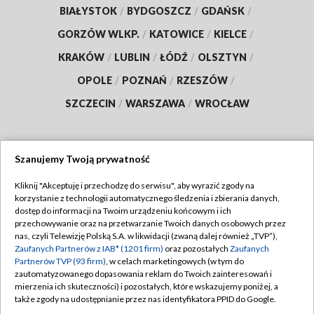
BIAŁYSTOK
/
BYDGOSZCZ
/
GDAŃSK
/
GORZÓW WLKP.
/
KATOWICE
/
KIELCE
/
KRAKÓW
/
LUBLIN
/
ŁÓDŹ
/
OLSZTYN
/
OPOLE
/
POZNAŃ
/
RZESZÓW
/
SZCZECIN
/
WARSZAWA
/
WROCŁAW
Szanujemy Twoją prywatność
Dołącz do nas:
Kliknij "Akceptuję i przechodzę do serwisu", aby wyrazić zgody na
korzystanie z technologii automatycznego śledzenia i zbierania danych,
TVP
dostęp do informacji na Twoim urządzeniu końcowym i ich
Abonament TVP
przechowywanie oraz na przetwarzanie Twoich danych osobowych przez
Regulamin TVP
nas, czyli Telewizję Polską S.A. w likwidacji (zwaną dalej również „TVP”),
Emisja w TVP
Polityka prywatności
Zaufanych Partnerów z IAB* (1201 firm)
oraz pozostałych
Zaufanych
Partnerów TVP (93 firm)
, w celach marketingowych (w tym do
Centrum informacji TVP
Moje zgody
zautomatyzowanego dopasowania reklam do Twoich zainteresowań i
mierzenia ich skuteczności) i pozostałych, które wskazujemy poniżej, a
Naziemna Telewizja Cyfrowa
Pomoc
także zgody na udostępnianie przez nas identyfikatora PPID do Google.
Sklep TVP