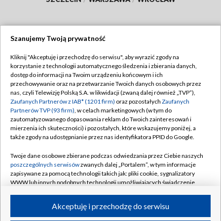
Szanujemy Twoją prywatność
Dołącz do nas:
Kliknij "Akceptuję i przechodzę do serwisu", aby wyrazić zgody na
korzystanie z technologii automatycznego śledzenia i zbierania danych,
TVP
dostęp do informacji na Twoim urządzeniu końcowym i ich
Abonament TVP
przechowywanie oraz na przetwarzanie Twoich danych osobowych przez
Regulamin TVP
nas, czyli Telewizję Polską S.A. w likwidacji (zwaną dalej również „TVP”),
Emisja w TVP
Polityka prywatności
Zaufanych Partnerów z IAB* (1201 firm)
oraz pozostałych
Zaufanych
Partnerów TVP (93 firm)
, w celach marketingowych (w tym do
Centrum informacji TVP
Moje zgody
zautomatyzowanego dopasowania reklam do Twoich zainteresowań i
mierzenia ich skuteczności) i pozostałych, które wskazujemy poniżej, a
Naziemna Telewizja Cyfrowa
Pomoc
także zgody na udostępnianie przez nas identyfikatora PPID do Google.
Sklep TVP
Biuro reklamy
Twoje dane osobowe zbierane podczas odwiedzania przez Ciebie naszych
Rada Programowa
Kontakt
poszczególnych serwisów
zwanych dalej „Portalem”, w tym informacje
zapisywane za pomocą technologii takich jak: pliki cookie, sygnalizatory
System NOS
WWW lub innych podobnych technologii umożliwiających świadczenie
dopasowanych i bezpiecznych usług, personalizację treści oraz reklam,
Informacje o nadawcy
Kanały
udostępnianie funkcji mediów społecznościowych oraz analizowanie
Akceptuję i przechodzę do serwisu
ruchu w Internecie.
Program dla prasy
©2026 Telewizja Polska S.A. w likwidacji