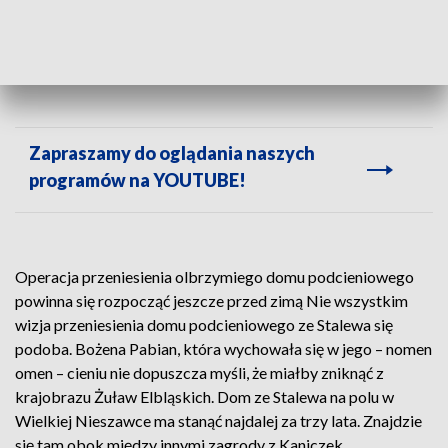
Jeden z największych i najstarszych domów podcieniowych na Żuławach
zostanie... przeniesiony w inne miejsce.
Zapraszamy do oglądania naszych
programów na YOUTUBE!
Operacja przeniesienia olbrzymiego domu podcieniowego
powinna się rozpocząć jeszcze przed zimą Nie wszystkim
wizja przeniesienia domu podcieniowego ze Stalewa się
podoba. Bożena Pabian, która wychowała się w jego – nomen
omen – cieniu nie dopuszcza myśli, że miałby zniknąć z
krajobrazu Żuław Elbląskich. Dom ze Stalewa na polu w
Wielkiej Nieszawce ma stanąć najdalej za trzy lata. Znajdzie
się tam obok między innymi zagrody z Kaniczek,