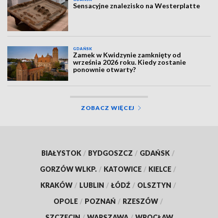
Sensacyjne znalezisko na Westerplatte
GDAŃSK
Zamek w Kwidzynie zamknięty od
września 2026 roku. Kiedy zostanie
ponownie otwarty?
ZOBACZ WIĘCEJ
BIAŁYSTOK
/
BYDGOSZCZ
/
GDAŃSK
/
GORZÓW WLKP.
/
KATOWICE
/
KIELCE
/
KRAKÓW
/
LUBLIN
/
ŁÓDŹ
/
OLSZTYN
/
OPOLE
/
POZNAŃ
/
RZESZÓW
/
SZCZECIN
/
WARSZAWA
/
WROCŁAW