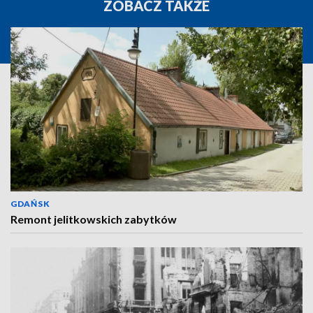
ZOBACZ TAKŻE
GDAŃSK
Remont jelitkowskich zabytków