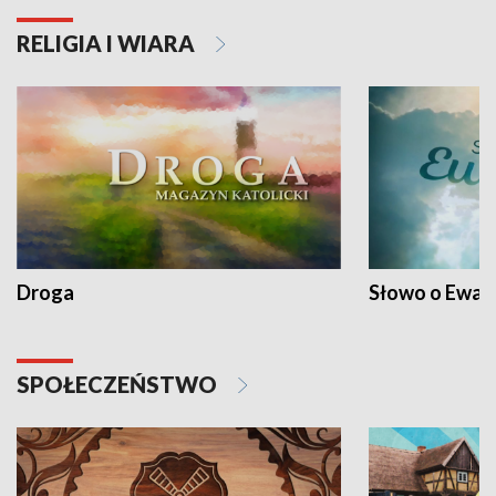
RELIGIA I WIARA
Droga
Słowo o Ewang
SPOŁECZEŃSTWO