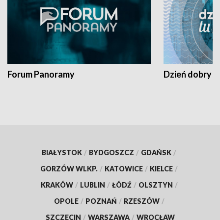
Forum Panoramy
Dzień dobry t
BIAŁYSTOK
/
BYDGOSZCZ
/
GDAŃSK
/
GORZÓW WLKP.
/
KATOWICE
/
KIELCE
/
KRAKÓW
/
LUBLIN
/
ŁÓDŹ
/
OLSZTYN
/
OPOLE
/
POZNAŃ
/
RZESZÓW
/
SZCZECIN
/
WARSZAWA
/
WROCŁAW