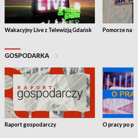
Wakacyjny Live z Telewizją Gdańsk
Pomorze na 
GOSPODARKA
Raport gospodarczy
O pracy po pr