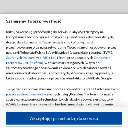
Szanujemy Twoją prywatność
Dołącz do nas:
Kliknij "Akceptuję i przechodzę do serwisu", aby wyrazić zgody na
korzystanie z technologii automatycznego śledzenia i zbierania danych,
TVP
dostęp do informacji na Twoim urządzeniu końcowym i ich
Abonament TVP
przechowywanie oraz na przetwarzanie Twoich danych osobowych przez
Regulamin TVP
nas, czyli Telewizję Polską S.A. w likwidacji (zwaną dalej również „TVP”),
Emisja w TVP
Zaufanych Partnerów z IAB* (1201 firm)
oraz pozostałych
Zaufanych
Polityka prywatności
Partnerów TVP (93 firm)
, w celach marketingowych (w tym do
Centrum informacji TVP
Moje zgody
zautomatyzowanego dopasowania reklam do Twoich zainteresowań i
mierzenia ich skuteczności) i pozostałych, które wskazujemy poniżej, a
Naziemna Telewizja Cyfrowa
Pomoc
także zgody na udostępnianie przez nas identyfikatora PPID do Google.
Sklep TVP
Biuro reklamy
Twoje dane osobowe zbierane podczas odwiedzania przez Ciebie naszych
Rada Programowa
poszczególnych serwisów
zwanych dalej „Portalem”, w tym informacje
Kontakt
zapisywane za pomocą technologii takich jak: pliki cookie, sygnalizatory
System NOS
WWW lub innych podobnych technologii umożliwiających świadczenie
dopasowanych i bezpiecznych usług, personalizację treści oraz reklam,
Informacje o nadawcy
Kanały
udostępnianie funkcji mediów społecznościowych oraz analizowanie
Akceptuję i przechodzę do serwisu
ruchu w Internecie.
Program dla prasy
©2026 Telewizja Polska S.A. w likwidacji