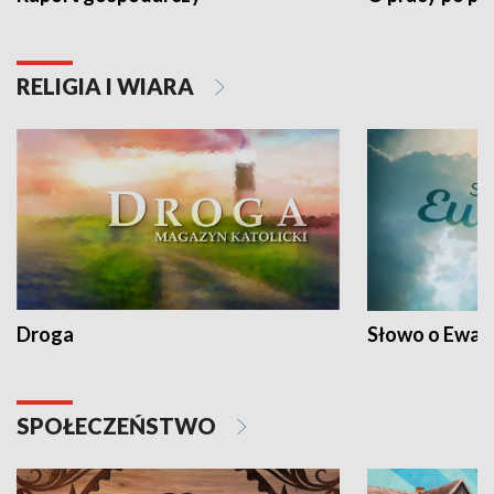
RELIGIA I WIARA
Droga
Słowo o Ewang
SPOŁECZEŃSTWO