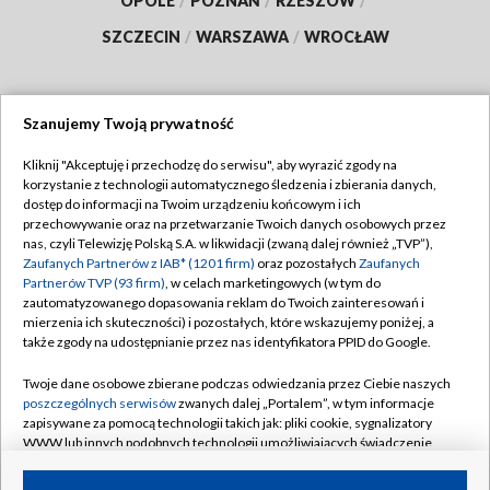
OPOLE
/
POZNAŃ
/
RZESZÓW
/
SZCZECIN
/
WARSZAWA
/
WROCŁAW
Szanujemy Twoją prywatność
Dołącz do nas:
Kliknij "Akceptuję i przechodzę do serwisu", aby wyrazić zgody na
korzystanie z technologii automatycznego śledzenia i zbierania danych,
TVP
dostęp do informacji na Twoim urządzeniu końcowym i ich
Abonament TVP
przechowywanie oraz na przetwarzanie Twoich danych osobowych przez
Regulamin TVP
nas, czyli Telewizję Polską S.A. w likwidacji (zwaną dalej również „TVP”),
Emisja w TVP
Zaufanych Partnerów z IAB* (1201 firm)
oraz pozostałych
Zaufanych
Polityka prywatności
Partnerów TVP (93 firm)
, w celach marketingowych (w tym do
Centrum informacji TVP
Moje zgody
zautomatyzowanego dopasowania reklam do Twoich zainteresowań i
mierzenia ich skuteczności) i pozostałych, które wskazujemy poniżej, a
Naziemna Telewizja Cyfrowa
Pomoc
także zgody na udostępnianie przez nas identyfikatora PPID do Google.
Sklep TVP
Biuro reklamy
Twoje dane osobowe zbierane podczas odwiedzania przez Ciebie naszych
Rada Programowa
poszczególnych serwisów
zwanych dalej „Portalem”, w tym informacje
Kontakt
zapisywane za pomocą technologii takich jak: pliki cookie, sygnalizatory
System NOS
WWW lub innych podobnych technologii umożliwiających świadczenie
dopasowanych i bezpiecznych usług, personalizację treści oraz reklam,
Informacje o nadawcy
Kanały
udostępnianie funkcji mediów społecznościowych oraz analizowanie