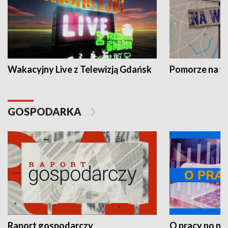
Wakacyjny Live z Telewizją Gdańsk
Pomorze na 
GOSPODARKA
Raport gospodarczy
O pracy po pr