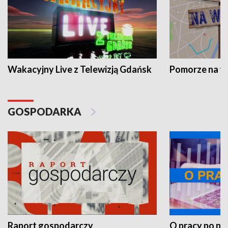
Wakacyjny Live z Telewizją Gdańsk
Pomorze na 
GOSPODARKA
Raport gospodarczy
O pracy po pr