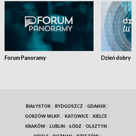
Forum Panoramy
Dzień dobry t
BIAŁYSTOK
/
BYDGOSZCZ
/
GDAŃSK
/
GORZÓW WLKP.
/
KATOWICE
/
KIELCE
/
KRAKÓW
/
LUBLIN
/
ŁÓDŹ
/
OLSZTYN
/