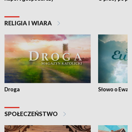
RELIGIA I WIARA
Droga
Słowo o Ewang
SPOŁECZEŃSTWO