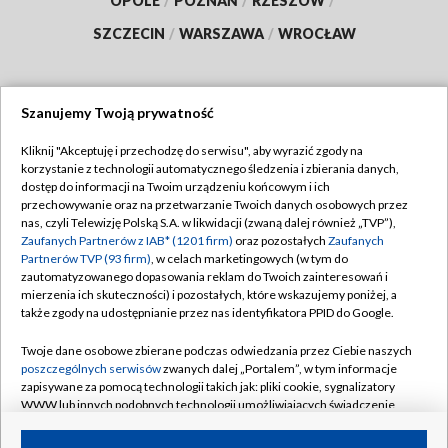
OPOLE
/
POZNAŃ
/
RZESZÓW
/
SZCZECIN
/
WARSZAWA
/
WROCŁAW
Szanujemy Twoją prywatność
Dołącz do nas:
Kliknij "Akceptuję i przechodzę do serwisu", aby wyrazić zgody na
korzystanie z technologii automatycznego śledzenia i zbierania danych,
TVP
dostęp do informacji na Twoim urządzeniu końcowym i ich
Abonament TVP
przechowywanie oraz na przetwarzanie Twoich danych osobowych przez
Regulamin TVP
nas, czyli Telewizję Polską S.A. w likwidacji (zwaną dalej również „TVP”),
Emisja w TVP
Zaufanych Partnerów z IAB* (1201 firm)
oraz pozostałych
Zaufanych
Polityka prywatności
Partnerów TVP (93 firm)
, w celach marketingowych (w tym do
Centrum informacji TVP
Moje zgody
zautomatyzowanego dopasowania reklam do Twoich zainteresowań i
mierzenia ich skuteczności) i pozostałych, które wskazujemy poniżej, a
Naziemna Telewizja Cyfrowa
Pomoc
także zgody na udostępnianie przez nas identyfikatora PPID do Google.
Sklep TVP
Biuro reklamy
Twoje dane osobowe zbierane podczas odwiedzania przez Ciebie naszych
Rada Programowa
poszczególnych serwisów
zwanych dalej „Portalem”, w tym informacje
Kontakt
zapisywane za pomocą technologii takich jak: pliki cookie, sygnalizatory
System NOS
WWW lub innych podobnych technologii umożliwiających świadczenie
dopasowanych i bezpiecznych usług, personalizację treści oraz reklam,
Informacje o nadawcy
Kanały
udostępnianie funkcji mediów społecznościowych oraz analizowanie