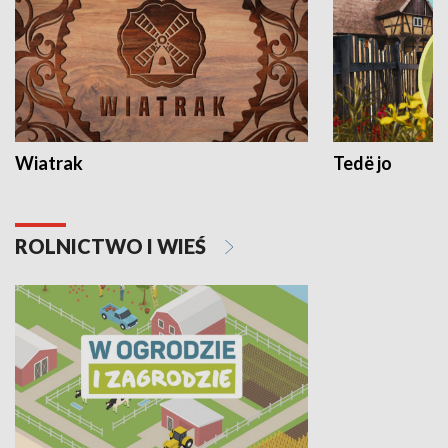
Wiatrak
Tedë jo
ROLNICTWO I WIEŚ