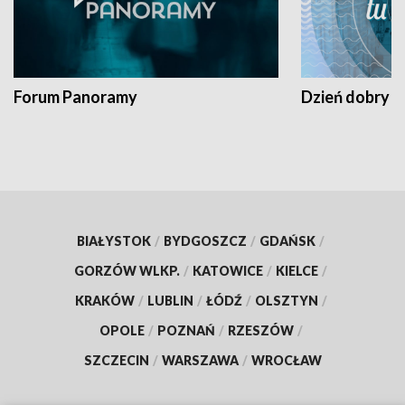
Forum Panoramy
Dzień dobry t
BIAŁYSTOK
/
BYDGOSZCZ
/
GDAŃSK
/
GORZÓW WLKP.
/
KATOWICE
/
KIELCE
/
KRAKÓW
/
LUBLIN
/
ŁÓDŹ
/
OLSZTYN
/
OPOLE
/
POZNAŃ
/
RZESZÓW
/
SZCZECIN
/
WARSZAWA
/
WROCŁAW