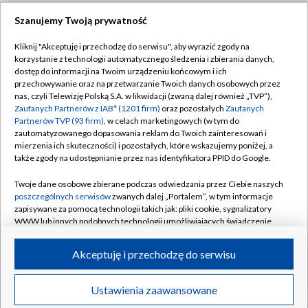
Szanujemy Twoją prywatność
Dołącz do nas:
Kliknij "Akceptuję i przechodzę do serwisu", aby wyrazić zgody na
korzystanie z technologii automatycznego śledzenia i zbierania danych,
TVP
dostęp do informacji na Twoim urządzeniu końcowym i ich
Abonament TVP
przechowywanie oraz na przetwarzanie Twoich danych osobowych przez
Regulamin TVP
nas, czyli Telewizję Polską S.A. w likwidacji (zwaną dalej również „TVP”),
Emisja w TVP
Zaufanych Partnerów z IAB* (1201 firm)
oraz pozostałych
Zaufanych
Polityka prywatności
Partnerów TVP (93 firm)
, w celach marketingowych (w tym do
Centrum informacji TVP
Moje zgody
zautomatyzowanego dopasowania reklam do Twoich zainteresowań i
mierzenia ich skuteczności) i pozostałych, które wskazujemy poniżej, a
Naziemna Telewizja Cyfrowa
Pomoc
także zgody na udostępnianie przez nas identyfikatora PPID do Google.
Sklep TVP
Biuro reklamy
Twoje dane osobowe zbierane podczas odwiedzania przez Ciebie naszych
Rada Programowa
poszczególnych serwisów
zwanych dalej „Portalem”, w tym informacje
Kontakt
zapisywane za pomocą technologii takich jak: pliki cookie, sygnalizatory
System NOS
WWW lub innych podobnych technologii umożliwiających świadczenie
dopasowanych i bezpiecznych usług, personalizację treści oraz reklam,
Informacje o nadawcy
Kanały
udostępnianie funkcji mediów społecznościowych oraz analizowanie
Akceptuję i przechodzę do serwisu
ruchu w Internecie.
Program dla prasy
©2026 Telewizja Polska S.A. w likwidacji
Biuro Reklamy
Twoje dane osobowe zbierane podczas odwiedzania przez Ciebie
Ustawienia zaawansowane
poszczególnych serwisów
na Portalu, takie jak adresy IP, identyfikatory
Ogłoszenie przetargowe