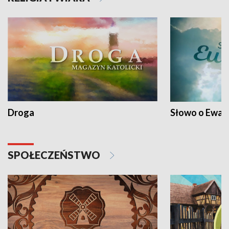
Droga
Słowo o Ewang
SPOŁECZEŃSTWO