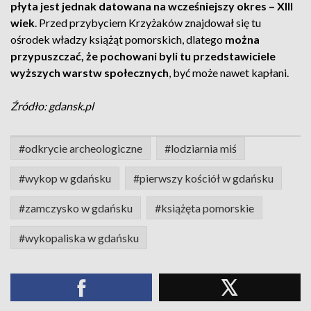
płyta jest jednak datowana na wcześniejszy okres – XIII
wiek
. Przed przybyciem Krzyżaków znajdował się tu
ośrodek władzy książąt pomorskich, dlatego
można
przypuszczać, że pochowani byli tu przedstawiciele
wyższych warstw społecznych
, być może nawet kapłani.
Źródło: gdansk.pl
#odkrycie archeologiczne
#lodziarnia miś
#wykop w gdańsku
#pierwszy kościół w gdańsku
#zamczysko w gdańsku
#książęta pomorskie
#wykopaliska w gdańsku