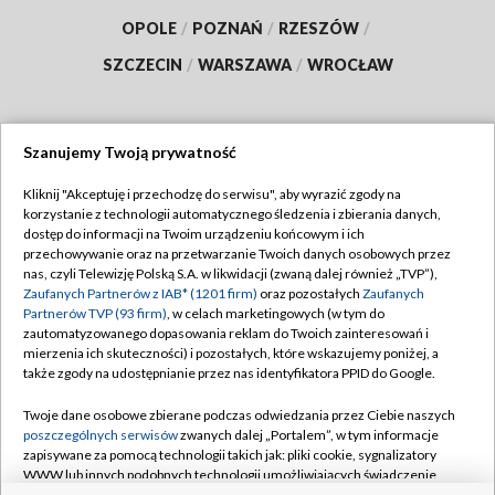
OPOLE
/
POZNAŃ
/
RZESZÓW
/
SZCZECIN
/
WARSZAWA
/
WROCŁAW
Szanujemy Twoją prywatność
Dołącz do nas:
Kliknij "Akceptuję i przechodzę do serwisu", aby wyrazić zgody na
korzystanie z technologii automatycznego śledzenia i zbierania danych,
TVP
dostęp do informacji na Twoim urządzeniu końcowym i ich
Abonament TVP
przechowywanie oraz na przetwarzanie Twoich danych osobowych przez
Regulamin TVP
nas, czyli Telewizję Polską S.A. w likwidacji (zwaną dalej również „TVP”),
Emisja w TVP
Polityka prywatności
Zaufanych Partnerów z IAB* (1201 firm)
oraz pozostałych
Zaufanych
Partnerów TVP (93 firm)
, w celach marketingowych (w tym do
Centrum informacji TVP
Moje zgody
zautomatyzowanego dopasowania reklam do Twoich zainteresowań i
mierzenia ich skuteczności) i pozostałych, które wskazujemy poniżej, a
Naziemna Telewizja Cyfrowa
Pomoc
także zgody na udostępnianie przez nas identyfikatora PPID do Google.
Sklep TVP
Biuro reklamy
Twoje dane osobowe zbierane podczas odwiedzania przez Ciebie naszych
Rada Programowa
Kontakt
poszczególnych serwisów
zwanych dalej „Portalem”, w tym informacje
zapisywane za pomocą technologii takich jak: pliki cookie, sygnalizatory
System NOS
WWW lub innych podobnych technologii umożliwiających świadczenie
dopasowanych i bezpiecznych usług, personalizację treści oraz reklam,