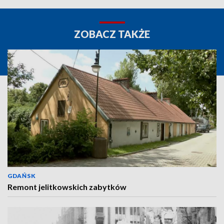
ZOBACZ TAKŻE
GDAŃSK
Remont jelitkowskich zabytków