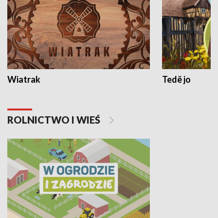
Wiatrak
Tedë jo
ROLNICTWO I WIEŚ