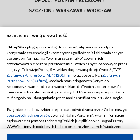
OPOLE
/
POZNAŃ
/
RZESZÓW
/
SZCZECIN
/
WARSZAWA
/
WROCŁAW
Szanujemy Twoją prywatność
Dołącz do nas:
Kliknij "Akceptuję i przechodzę do serwisu", aby wyrazić zgody na
korzystanie z technologii automatycznego śledzenia i zbierania danych,
TVP
dostęp do informacji na Twoim urządzeniu końcowym i ich
Abonament TVP
przechowywanie oraz na przetwarzanie Twoich danych osobowych przez
Regulamin TVP
nas, czyli Telewizję Polską S.A. w likwidacji (zwaną dalej również „TVP”),
Emisja w TVP
Zaufanych Partnerów z IAB* (1201 firm)
oraz pozostałych
Zaufanych
Polityka prywatności
Partnerów TVP (93 firm)
, w celach marketingowych (w tym do
Centrum informacji TVP
Moje zgody
zautomatyzowanego dopasowania reklam do Twoich zainteresowań i
mierzenia ich skuteczności) i pozostałych, które wskazujemy poniżej, a
Naziemna Telewizja Cyfrowa
Pomoc
także zgody na udostępnianie przez nas identyfikatora PPID do Google.
Sklep TVP
Biuro reklamy
Twoje dane osobowe zbierane podczas odwiedzania przez Ciebie naszych
Rada Programowa
poszczególnych serwisów
zwanych dalej „Portalem”, w tym informacje
Kontakt
zapisywane za pomocą technologii takich jak: pliki cookie, sygnalizatory
System NOS
WWW lub innych podobnych technologii umożliwiających świadczenie
dopasowanych i bezpiecznych usług, personalizację treści oraz reklam,
Informacje o nadawcy
Kanały
udostępnianie funkcji mediów społecznościowych oraz analizowanie