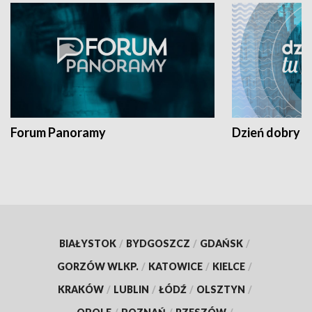
Forum Panoramy
Dzień dobry t
BIAŁYSTOK
/
BYDGOSZCZ
/
GDAŃSK
/
GORZÓW WLKP.
/
KATOWICE
/
KIELCE
/
KRAKÓW
/
LUBLIN
/
ŁÓDŹ
/
OLSZTYN
/