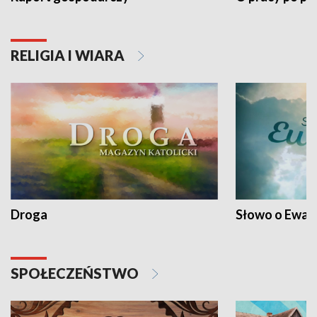
RELIGIA I WIARA
Droga
Słowo o Ewang
SPOŁECZEŃSTWO