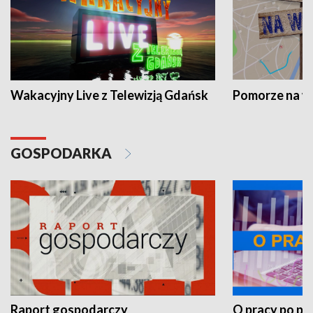
Wakacyjny Live z Telewizją Gdańsk
Pomorze na 
GOSPODARKA
Raport gospodarczy
O pracy po pr