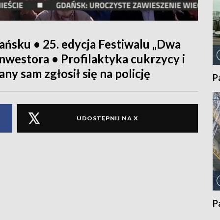
ańsku • 25. edycja Festiwalu „Dwa
inwestora • Profilaktyka cukrzycy i
ny sam zgłosił się na policję
P
UDOSTĘPNIJ NA X
P