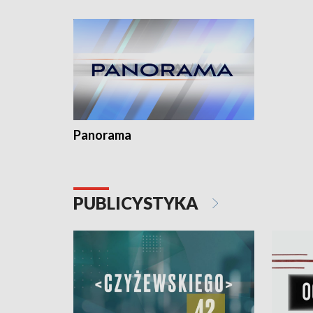
Dominika • Gdynia z lat 30. w
fotoplastikonie
Panorama
PUBLICYSTYKA