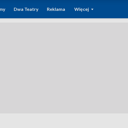
amy
Dwa Teatry
Reklama
Więcej