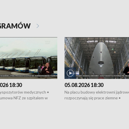
OGRAMÓW
026 18:30
05.08.2026 18:30
dyspozytorów medycznych •
Na placu budowy elektrowni jądrow
umowa NFZ ze szpitalem w
rozpoczynają się prace ziemne •
• Otwarto Morski Terminal
Podpisano umowę na budowę obwo
nkowy • Budowa morskiej farmy
Starogardu Gdańskiego • Za kilka dn
 • Korki na gdańskich Stogach •
wodowanie ORP „Wicher” • 18 mili
czne zachowania na torach •
złotych na inwestycje w szkołach w
nowych „trajtków” dla Gdyni
i Wejherowie • Nowy sprzęt