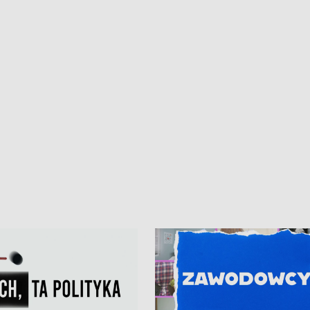
kardiologiczny dla Puckiego Szpitala
Pomorzu znów rekordowe upały