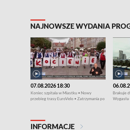
NAJNOWSZE WYDANIA PR
07.08.2026 18:30
06.08.2
Koniec szpitala w Miastku • Nowy
Brakuje 
przebieg trasy EuroVelo • Zatrzymania po
Wygasła 
bójce w Kościerzynie • Mieszkańcy
Miastku 
protestują przeciwko budowie trasy
Przeładu
tramwajowej • Kolejne konwoje
wiatrowej
humanitarne z Trójmiasta na Ukrainę •
Niebezpie
INFORMACJE
Święto Kociewia na Jarmarku św.
Dziewięć 