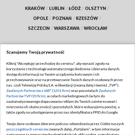
KRAKÓW
/
LUBLIN
/
ŁÓDŹ
/
OLSZTYN
/
OPOLE
/
POZNAŃ
/
RZESZÓW
/
SZCZECIN
/
WARSZAWA
/
WROCŁAW
Szanujemy Twoją prywatność
Dołącz do nas:
Kliknij "Akceptuję i przechodzę do serwisu", aby wyrazić zgody na
korzystanie z technologii automatycznego śledzenia i zbierania danych,
TVP
dostęp do informacji na Twoim urządzeniu końcowym i ich
Abonament TVP
przechowywanie oraz na przetwarzanie Twoich danych osobowych przez
Regulamin TVP
nas, czyli Telewizję Polską S.A. w likwidacji (zwaną dalej również „TVP”),
Emisja w TVP
Polityka prywatności
Zaufanych Partnerów z IAB* (1201 firm)
oraz pozostałych
Zaufanych
Partnerów TVP (93 firm)
, w celach marketingowych (w tym do
Centrum informacji TVP
Moje zgody
zautomatyzowanego dopasowania reklam do Twoich zainteresowań i
mierzenia ich skuteczności) i pozostałych, które wskazujemy poniżej, a
Naziemna Telewizja Cyfrowa
Pomoc
także zgody na udostępnianie przez nas identyfikatora PPID do Google.
Sklep TVP
Biuro reklamy
Twoje dane osobowe zbierane podczas odwiedzania przez Ciebie naszych
Rada Programowa
Kontakt
poszczególnych serwisów
zwanych dalej „Portalem”, w tym informacje
zapisywane za pomocą technologii takich jak: pliki cookie, sygnalizatory