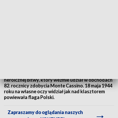
Ostatni polski uczestnik Bitwy o Monte Cassino
Ma 101 lat i wyruszył w podróż na Monte Cassino!
Mieszkający w Gdańsku od 1947 roku Major
Władysław Dąbrowski to ostatni żyjący uczestnik
heroicznej bitwy, który weźmie udział w obchodach
82. rocznicy zdobycia Monte Cassino. 18 maja 1944
roku na własne oczy widział jak nad klasztorem
powiewała flaga Polski.
Zapraszamy do oglądania naszych