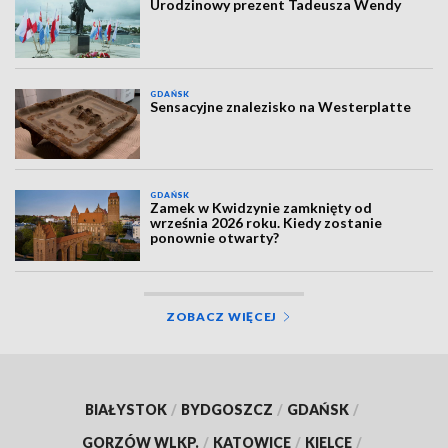
Urodzinowy prezent Tadeusza Wendy
GDAŃSK
Sensacyjne znalezisko na Westerplatte
GDAŃSK
Zamek w Kwidzynie zamknięty od
września 2026 roku. Kiedy zostanie
ponownie otwarty?
ZOBACZ WIĘCEJ
BIAŁYSTOK
/
BYDGOSZCZ
/
GDAŃSK
/
GORZÓW WLKP.
/
KATOWICE
/
KIELCE
/