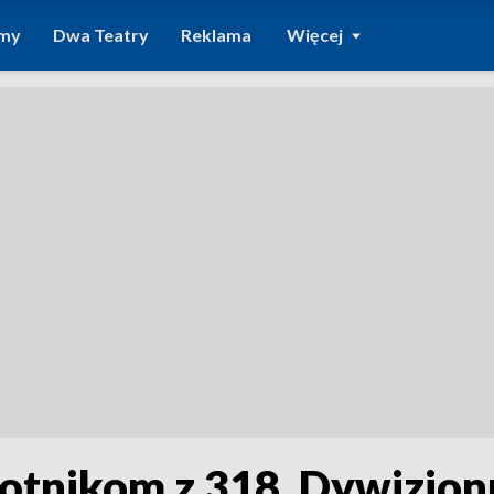
amy
Dwa Teatry
Reklama
Więcej
lotnikom z 318. Dywizjon