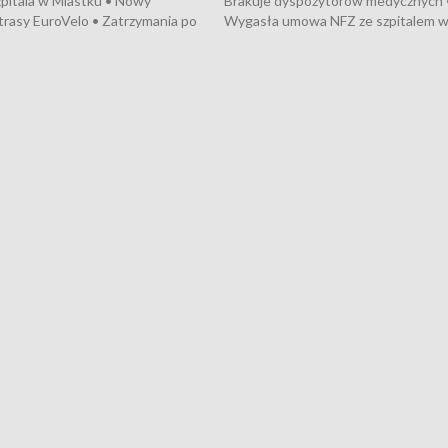
pitala w Miastku • Nowy
Brakuje dyspozytorów medycznych 
trasy EuroVelo • Zatrzymania po
Wygasła umowa NFZ ze szpitalem 
ościerzynie • Mieszkańcy
Miastku • Otwarto Morski Terminal
ą przeciwko budowie trasy
Przeładunkowy • Budowa morskiej 
wej • Kolejne konwoje
wiatrowej • Korki na gdańskich Sto
ne z Trójmiasta na Ukrainę •
Niebezpieczne zachowania na torac
ciewia na Jarmarku św.
Dziewięć nowych „trajtków” dla Gdy
• Gdynia z lat 30. w
ikonie