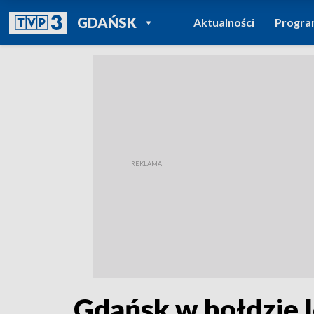
POWRÓT DO
GDAŃSK
Aktualności
Progr
TVP REGIONY
Gdańsk w hołdzie 