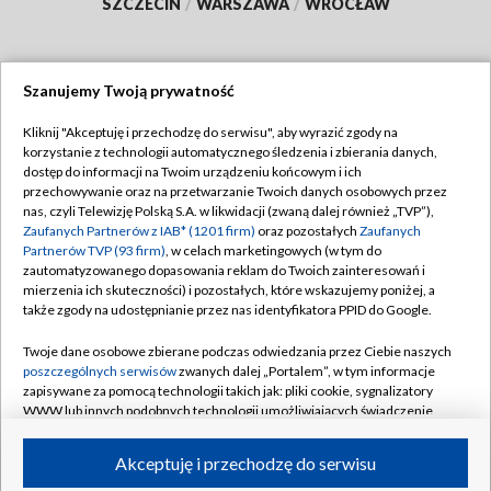
SZCZECIN
/
WARSZAWA
/
WROCŁAW
Szanujemy Twoją prywatność
Dołącz do nas:
Kliknij "Akceptuję i przechodzę do serwisu", aby wyrazić zgody na
korzystanie z technologii automatycznego śledzenia i zbierania danych,
TVP
dostęp do informacji na Twoim urządzeniu końcowym i ich
Abonament TVP
przechowywanie oraz na przetwarzanie Twoich danych osobowych przez
Regulamin TVP
nas, czyli Telewizję Polską S.A. w likwidacji (zwaną dalej również „TVP”),
Emisja w TVP
Polityka prywatności
Zaufanych Partnerów z IAB* (1201 firm)
oraz pozostałych
Zaufanych
Partnerów TVP (93 firm)
, w celach marketingowych (w tym do
Centrum informacji TVP
Moje zgody
zautomatyzowanego dopasowania reklam do Twoich zainteresowań i
mierzenia ich skuteczności) i pozostałych, które wskazujemy poniżej, a
Naziemna Telewizja Cyfrowa
Pomoc
także zgody na udostępnianie przez nas identyfikatora PPID do Google.
Sklep TVP
Biuro reklamy
Twoje dane osobowe zbierane podczas odwiedzania przez Ciebie naszych
Rada Programowa
Kontakt
poszczególnych serwisów
zwanych dalej „Portalem”, w tym informacje
zapisywane za pomocą technologii takich jak: pliki cookie, sygnalizatory
System NOS
WWW lub innych podobnych technologii umożliwiających świadczenie
dopasowanych i bezpiecznych usług, personalizację treści oraz reklam,
Informacje o nadawcy
Kanały
udostępnianie funkcji mediów społecznościowych oraz analizowanie
Akceptuję i przechodzę do serwisu
ruchu w Internecie.
Program dla prasy