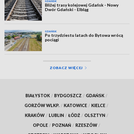
GDAŃSK
Bliżej trasy kolejowej Gdańsk - Nowy
Dwór Gdański - Elbląg
GDAŃSK
Po trzydziestu latach do Bytowa wrócą
pociągi
ZOBACZ WIĘCEJ
BIAŁYSTOK
/
BYDGOSZCZ
/
GDAŃSK
/
GORZÓW WLKP.
/
KATOWICE
/
KIELCE
/
KRAKÓW
/
LUBLIN
/
ŁÓDŹ
/
OLSZTYN
/
OPOLE
/
POZNAŃ
/
RZESZÓW
/