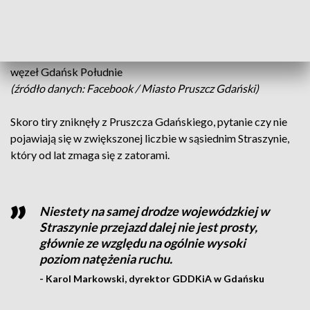
- redukcja w godzinach szczytu (10:00–14:00) o ponad 70%
(statystki miasta)
- poprawa przepustowości sygnalizacji świetlnej
- przeniesienie ruchu tranzytowego na drogi S6 i S7 w tym
węzeł Gdańsk Południe
(źródło danych: Facebook / Miasto Pruszcz Gdański)
Skoro tiry zniknęły z Pruszcza Gdańskiego, pytanie czy nie
pojawiają się w zwiększonej liczbie w sąsiednim Straszynie,
który od lat zmaga się z zatorami.
Niestety na samej drodze wojewódzkiej w
Straszynie przejazd dalej nie jest prosty,
głównie ze względu na ogólnie wysoki
poziom natężenia ruchu.
- Karol Markowski, dyrektor GDDKiA w Gdańsku