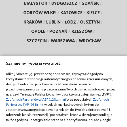
BIAŁYSTOK
/
BYDGOSZCZ
/
GDAŃSK
/
GORZÓW WLKP.
/
KATOWICE
/
KIELCE
/
KRAKÓW
/
LUBLIN
/
ŁÓDŹ
/
OLSZTYN
/
OPOLE
/
POZNAŃ
/
RZESZÓW
/
SZCZECIN
/
WARSZAWA
/
WROCŁAW
Szanujemy Twoją prywatność
Dołącz do nas:
Kliknij "Akceptuję i przechodzę do serwisu", aby wyrazić zgody na
korzystanie z technologii automatycznego śledzenia i zbierania danych,
TVP
dostęp do informacji na Twoim urządzeniu końcowym i ich
Abonament TVP
przechowywanie oraz na przetwarzanie Twoich danych osobowych przez
Regulamin TVP
nas, czyli Telewizję Polską S.A. w likwidacji (zwaną dalej również „TVP”),
Emisja w TVP
Zaufanych Partnerów z IAB* (1201 firm)
oraz pozostałych
Zaufanych
Polityka prywatności
Partnerów TVP (93 firm)
, w celach marketingowych (w tym do
Centrum informacji TVP
Moje zgody
zautomatyzowanego dopasowania reklam do Twoich zainteresowań i
mierzenia ich skuteczności) i pozostałych, które wskazujemy poniżej, a
Naziemna Telewizja Cyfrowa
Pomoc
także zgody na udostępnianie przez nas identyfikatora PPID do Google.
Sklep TVP