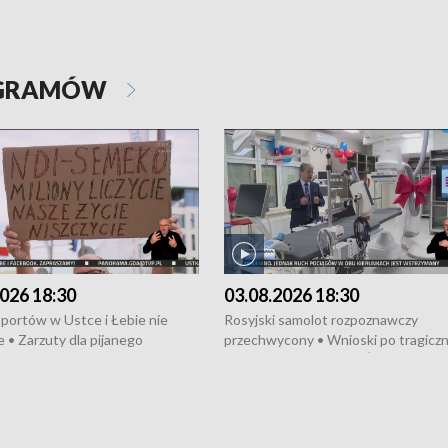
OGRAMÓW
026 18:30
03.08.2026 18:30
portów w Ustce i Łebie nie
Rosyjski samolot rozpoznawczy
 • Zarzuty dla pijanego
przechwycony • Wnioski po tragicz
ciągnika • Protest
pożarze na działkach • Śledztwo po
wanych przez dewelopera w
pożarze łodzi na Motławie • Urząd M
ilion zł dla dzieci z UCK od
wraca do Słupska • Kampania społe
ghters • Efekty wpisu Gdyni na
puckiego Hospicjum • Nagrody Fest
ESCO • Kaszubscy kuczerzy
Szekspirowskiego rozdane • Tysiąc