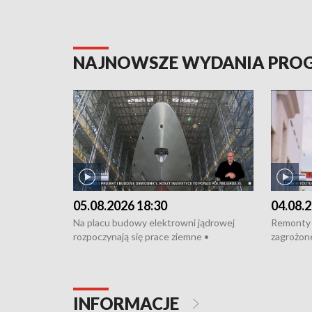
NAJNOWSZE WYDANIA PR
05.08.2026 18:30
04.08.2
Na placu budowy elektrowni jądrowej
Remonty 
rozpoczynają się prace ziemne •
zagrożone
Podpisano umowę na budowę obwodnicy
kierowcy 
Starogardu Gdańskiego • Za kilka dni
poszkodo
wodowanie ORP „Wicher” • 18 milionów
Gdyni • M
złotych na inwestycje w szkołach w Rumi
Cancer Fi
INFORMACJE
i Wejherowie • Nowy sprzęt
Listę UN