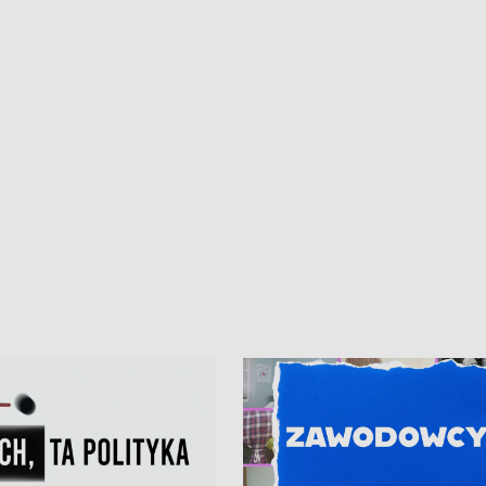
ur de Pologne
kibiców na trasie przejazdu peleton
Tour de Pologne przez Kaszuby