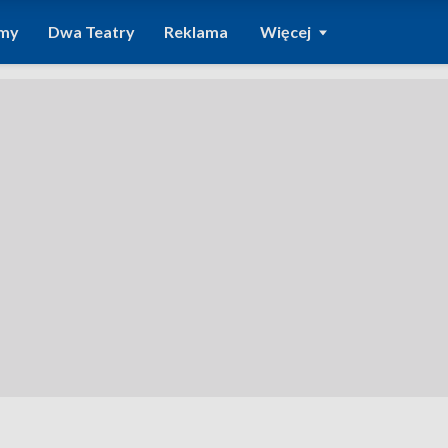
amy
Dwa Teatry
Reklama
Więcej