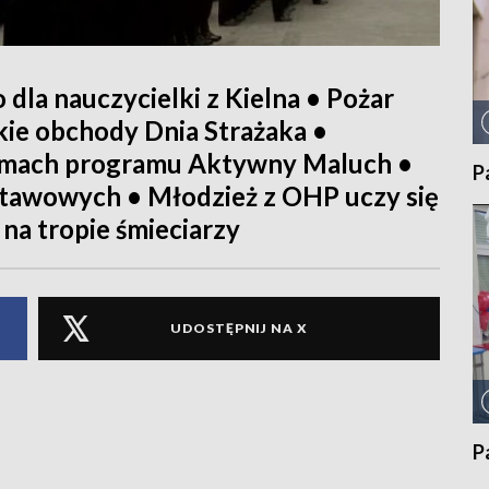
dla nauczycielki z Kielna • Pożar
ie obchody Dnia Strażaka •
amach programu Aktywny Maluch •
P
tawowych • Młodzież z OHP uczy się
na tropie śmieciarzy
UDOSTĘPNIJ NA X
P