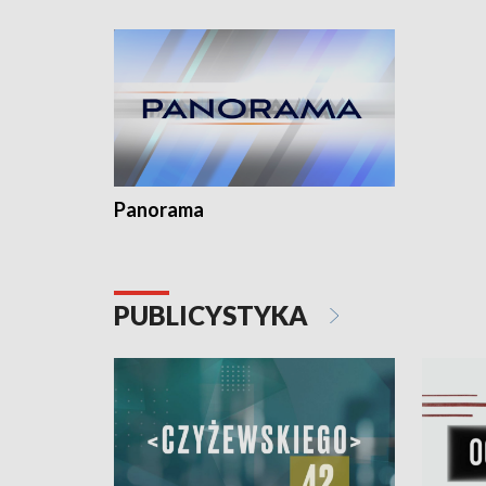
kardiologiczny dla Puckiego Szpitala • Na
witali To
Pomorzu znów rekordowe upały
Panorama
PUBLICYSTYKA