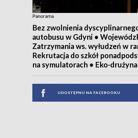
Panorama
Bez zwolnienia dyscyplinarnego 
autobusu w Gdyni • Wojewódzk
Zatrzymania ws. wyłudzeń w r
Rekrutacja do szkół ponadpods
na symulatorach • Eko-drużyna 
UDOSTĘPNIJ NA FACEBOOKU