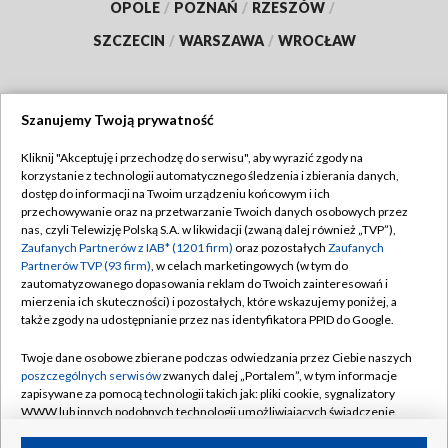
OPOLE
/
POZNAŃ
/
RZESZÓW
/
SZCZECIN
/
WARSZAWA
/
WROCŁAW
Szanujemy Twoją prywatność
Dołącz do nas:
Kliknij "Akceptuję i przechodzę do serwisu", aby wyrazić zgody na
korzystanie z technologii automatycznego śledzenia i zbierania danych,
TVP
dostęp do informacji na Twoim urządzeniu końcowym i ich
Abonament TVP
przechowywanie oraz na przetwarzanie Twoich danych osobowych przez
Regulamin TVP
nas, czyli Telewizję Polską S.A. w likwidacji (zwaną dalej również „TVP”),
Emisja w TVP
Polityka prywatności
Zaufanych Partnerów z IAB* (1201 firm)
oraz pozostałych
Zaufanych
Partnerów TVP (93 firm)
, w celach marketingowych (w tym do
Centrum informacji TVP
Moje zgody
zautomatyzowanego dopasowania reklam do Twoich zainteresowań i
mierzenia ich skuteczności) i pozostałych, które wskazujemy poniżej, a
Naziemna Telewizja Cyfrowa
Pomoc
także zgody na udostępnianie przez nas identyfikatora PPID do Google.
Sklep TVP
Biuro reklamy
Twoje dane osobowe zbierane podczas odwiedzania przez Ciebie naszych
Rada Programowa
Kontakt
poszczególnych serwisów
zwanych dalej „Portalem”, w tym informacje
zapisywane za pomocą technologii takich jak: pliki cookie, sygnalizatory
System NOS
WWW lub innych podobnych technologii umożliwiających świadczenie
dopasowanych i bezpiecznych usług, personalizację treści oraz reklam,
Informacje o nadawcy
Kanały
udostępnianie funkcji mediów społecznościowych oraz analizowanie