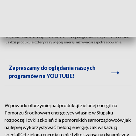
Dzięki farmom wiatrowych, fotowoltaice, czy biogazowniom, północna Polska
już dziś produkuje cztery razy więcej energii niż wynosi zapotrzebowanie.
Zapraszamy do oglądania naszych
programów na YOUTUBE!
W powodu olbrzymiej nadprodukcji zielonej energii na
Pomorzu Środkowym energetycy właśnie w Słupsku
rozpoczęli cykl szkoleń dla pomorskich samorządowców jak
najlepiej wykorzystywać zieloną energię. Jak wskazują
specjaliści zielona energia to nie tylko szansa na dynamiczny