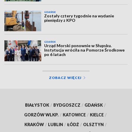
GDAŃSK
Zostały cztery tygodnie na wydanie
pieniędzy z KPO
GDAŃSK
Urząd Morski ponownie w Słupsku.
Instytucja wróciła na Pomorze Środkowe
po 6 latach
ZOBACZ WIĘCEJ
BIAŁYSTOK
/
BYDGOSZCZ
/
GDAŃSK
/
GORZÓW WLKP.
/
KATOWICE
/
KIELCE
/
KRAKÓW
/
LUBLIN
/
ŁÓDŹ
/
OLSZTYN
/