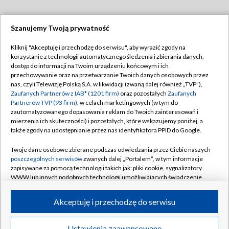
Szanujemy Twoją prywatność
Dołącz do nas:
Kliknij "Akceptuję i przechodzę do serwisu", aby wyrazić zgody na
korzystanie z technologii automatycznego śledzenia i zbierania danych,
TVP
dostęp do informacji na Twoim urządzeniu końcowym i ich
Abonament TVP
przechowywanie oraz na przetwarzanie Twoich danych osobowych przez
Regulamin TVP
nas, czyli Telewizję Polską S.A. w likwidacji (zwaną dalej również „TVP”),
Emisja w TVP
Zaufanych Partnerów z IAB* (1201 firm)
oraz pozostałych
Zaufanych
Polityka prywatności
Partnerów TVP (93 firm)
, w celach marketingowych (w tym do
Centrum informacji TVP
Moje zgody
zautomatyzowanego dopasowania reklam do Twoich zainteresowań i
mierzenia ich skuteczności) i pozostałych, które wskazujemy poniżej, a
Naziemna Telewizja Cyfrowa
Pomoc
także zgody na udostępnianie przez nas identyfikatora PPID do Google.
Sklep TVP
Biuro reklamy
Twoje dane osobowe zbierane podczas odwiedzania przez Ciebie naszych
Rada Programowa
poszczególnych serwisów
zwanych dalej „Portalem”, w tym informacje
Kontakt
zapisywane za pomocą technologii takich jak: pliki cookie, sygnalizatory
System NOS
WWW lub innych podobnych technologii umożliwiających świadczenie
dopasowanych i bezpiecznych usług, personalizację treści oraz reklam,
Informacje o nadawcy
Kanały
udostępnianie funkcji mediów społecznościowych oraz analizowanie
Akceptuję i przechodzę do serwisu
ruchu w Internecie.
Program dla prasy
©2026 Telewizja Polska S.A. w likwidacji
Biuro Reklamy
Twoje dane osobowe zbierane podczas odwiedzania przez Ciebie
Ustawienia zaawansowane