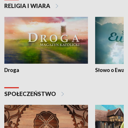
RELIGIA I WIARA
Droga
Słowo o Ewang
SPOŁECZEŃSTWO