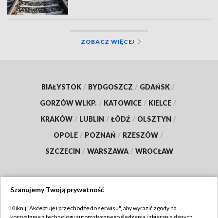
ZOBACZ WIĘCEJ
BIAŁYSTOK
/
BYDGOSZCZ
/
GDAŃSK
/
GORZÓW WLKP.
/
KATOWICE
/
KIELCE
/
KRAKÓW
/
LUBLIN
/
ŁÓDŹ
/
OLSZTYN
/
OPOLE
/
POZNAŃ
/
RZESZÓW
/
SZCZECIN
/
WARSZAWA
/
WROCŁAW
Szanujemy Twoją prywatność
Dołącz do nas:
Kliknij "Akceptuję i przechodzę do serwisu", aby wyrazić zgody na
korzystanie z technologii automatycznego śledzenia i zbierania danych,