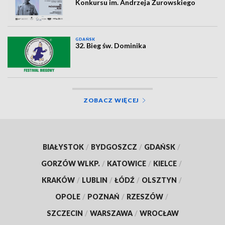
Konkursu im. Andrzeja Żurowskiego
GDAŃSK
32. Bieg św. Dominika
ZOBACZ WIĘCEJ
BIAŁYSTOK
/
BYDGOSZCZ
/
GDAŃSK
/
GORZÓW WLKP.
/
KATOWICE
/
KIELCE
/
KRAKÓW
/
LUBLIN
/
ŁÓDŹ
/
OLSZTYN
/
OPOLE
/
POZNAŃ
/
RZESZÓW
/
SZCZECIN
/
WARSZAWA
/
WROCŁAW