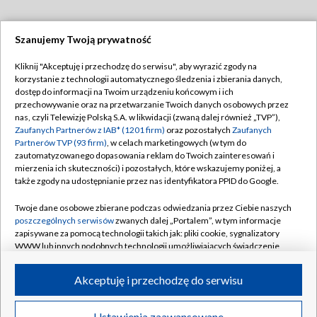
Szanujemy Twoją prywatność
Dołącz do nas:
Kliknij "Akceptuję i przechodzę do serwisu", aby wyrazić zgody na
korzystanie z technologii automatycznego śledzenia i zbierania danych,
TVP
dostęp do informacji na Twoim urządzeniu końcowym i ich
Abonament TVP
przechowywanie oraz na przetwarzanie Twoich danych osobowych przez
Regulamin TVP
nas, czyli Telewizję Polską S.A. w likwidacji (zwaną dalej również „TVP”),
Emisja w TVP
Polityka prywatności
Zaufanych Partnerów z IAB* (1201 firm)
oraz pozostałych
Zaufanych
Partnerów TVP (93 firm)
, w celach marketingowych (w tym do
Centrum informacji TVP
Moje zgody
zautomatyzowanego dopasowania reklam do Twoich zainteresowań i
mierzenia ich skuteczności) i pozostałych, które wskazujemy poniżej, a
Naziemna Telewizja Cyfrowa
Pomoc
także zgody na udostępnianie przez nas identyfikatora PPID do Google.
Sklep TVP
Biuro reklamy
Twoje dane osobowe zbierane podczas odwiedzania przez Ciebie naszych
Rada Programowa
Kontakt
poszczególnych serwisów
zwanych dalej „Portalem”, w tym informacje
zapisywane za pomocą technologii takich jak: pliki cookie, sygnalizatory
System NOS
WWW lub innych podobnych technologii umożliwiających świadczenie
dopasowanych i bezpiecznych usług, personalizację treści oraz reklam,
Informacje o nadawcy
Kanały
udostępnianie funkcji mediów społecznościowych oraz analizowanie
Akceptuję i przechodzę do serwisu
ruchu w Internecie.
Program dla prasy
©2026 Telewizja Polska S.A. w likwidacji
Biuro Reklamy
Twoje dane osobowe zbierane podczas odwiedzania przez Ciebie
Ustawienia zaawansowane