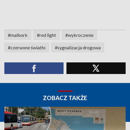
#malbork
#red light
#wykroczenie
#czerwone światło
#sygnalizacja drogowa
ZOBACZ TAKŻE