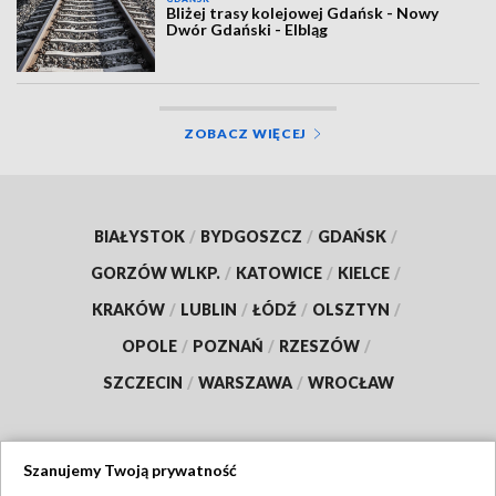
Bliżej trasy kolejowej Gdańsk - Nowy
Dwór Gdański - Elbląg
ZOBACZ WIĘCEJ
BIAŁYSTOK
/
BYDGOSZCZ
/
GDAŃSK
/
GORZÓW WLKP.
/
KATOWICE
/
KIELCE
/
KRAKÓW
/
LUBLIN
/
ŁÓDŹ
/
OLSZTYN
/
OPOLE
/
POZNAŃ
/
RZESZÓW
/
SZCZECIN
/
WARSZAWA
/
WROCŁAW
Szanujemy Twoją prywatność
Dołącz do nas: