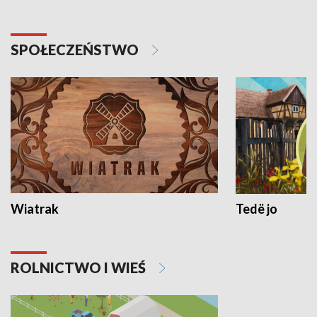
SPOŁECZEŃSTWO
Wiatrak
Tedë jo
ROLNICTWO I WIEŚ