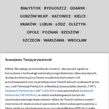
BIAŁYSTOK
/
BYDGOSZCZ
/
GDAŃSK
/
GORZÓW WLKP.
/
KATOWICE
/
KIELCE
/
KRAKÓW
/
LUBLIN
/
ŁÓDŹ
/
OLSZTYN
/
OPOLE
/
POZNAŃ
/
RZESZÓW
/
SZCZECIN
/
WARSZAWA
/
WROCŁAW
Szanujemy Twoją prywatność
Dołącz do nas:
Kliknij "Akceptuję i przechodzę do serwisu", aby wyrazić zgody na
korzystanie z technologii automatycznego śledzenia i zbierania danych,
TVP
dostęp do informacji na Twoim urządzeniu końcowym i ich
Abonament TVP
przechowywanie oraz na przetwarzanie Twoich danych osobowych przez
Regulamin TVP
nas, czyli Telewizję Polską S.A. w likwidacji (zwaną dalej również „TVP”),
Emisja w TVP
Zaufanych Partnerów z IAB* (1201 firm)
oraz pozostałych
Zaufanych
Polityka prywatności
Partnerów TVP (93 firm)
, w celach marketingowych (w tym do
Centrum informacji TVP
Moje zgody
zautomatyzowanego dopasowania reklam do Twoich zainteresowań i
mierzenia ich skuteczności) i pozostałych, które wskazujemy poniżej, a
Naziemna Telewizja Cyfrowa
Pomoc
także zgody na udostępnianie przez nas identyfikatora PPID do Google.