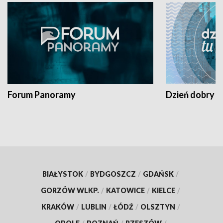
Forum Panoramy
Dzień dobry t
BIAŁYSTOK
/
BYDGOSZCZ
/
GDAŃSK
/
GORZÓW WLKP.
/
KATOWICE
/
KIELCE
/
KRAKÓW
/
LUBLIN
/
ŁÓDŹ
/
OLSZTYN
/