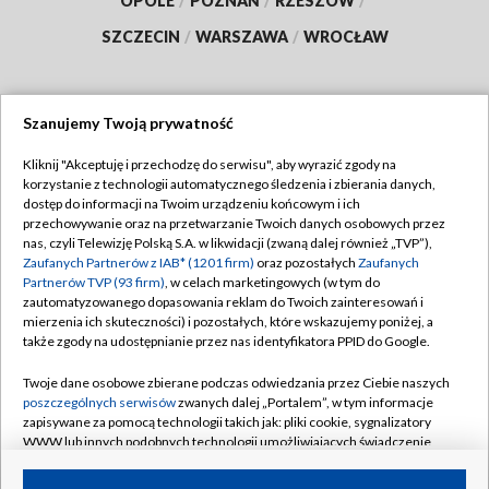
OPOLE
/
POZNAŃ
/
RZESZÓW
/
SZCZECIN
/
WARSZAWA
/
WROCŁAW
Szanujemy Twoją prywatność
Dołącz do nas:
Kliknij "Akceptuję i przechodzę do serwisu", aby wyrazić zgody na
korzystanie z technologii automatycznego śledzenia i zbierania danych,
TVP
dostęp do informacji na Twoim urządzeniu końcowym i ich
Abonament TVP
przechowywanie oraz na przetwarzanie Twoich danych osobowych przez
Regulamin TVP
nas, czyli Telewizję Polską S.A. w likwidacji (zwaną dalej również „TVP”),
Emisja w TVP
Zaufanych Partnerów z IAB* (1201 firm)
oraz pozostałych
Zaufanych
Polityka prywatności
Partnerów TVP (93 firm)
, w celach marketingowych (w tym do
Centrum informacji TVP
Moje zgody
zautomatyzowanego dopasowania reklam do Twoich zainteresowań i
mierzenia ich skuteczności) i pozostałych, które wskazujemy poniżej, a
Naziemna Telewizja Cyfrowa
Pomoc
także zgody na udostępnianie przez nas identyfikatora PPID do Google.
Sklep TVP
Biuro reklamy
Twoje dane osobowe zbierane podczas odwiedzania przez Ciebie naszych
Rada Programowa
poszczególnych serwisów
zwanych dalej „Portalem”, w tym informacje
Kontakt
zapisywane za pomocą technologii takich jak: pliki cookie, sygnalizatory
System NOS
WWW lub innych podobnych technologii umożliwiających świadczenie
dopasowanych i bezpiecznych usług, personalizację treści oraz reklam,
Informacje o nadawcy
Kanały
udostępnianie funkcji mediów społecznościowych oraz analizowanie