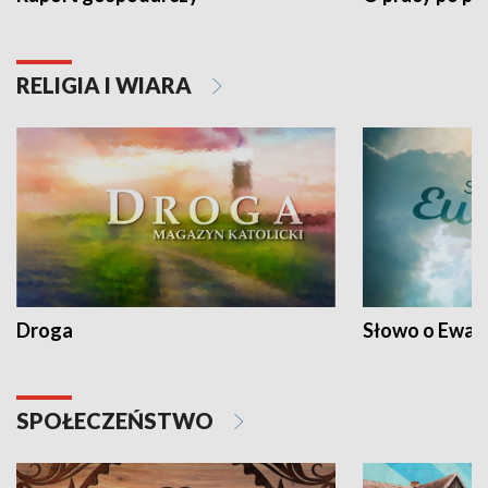
RELIGIA I WIARA
Droga
Słowo o Ewang
SPOŁECZEŃSTWO