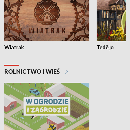
Wiatrak
Tedë jo
ROLNICTWO I WIEŚ