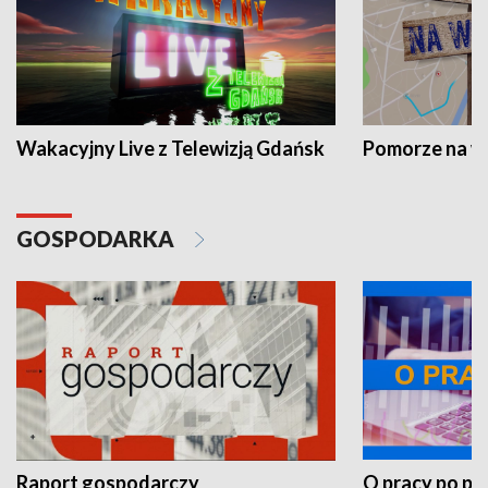
Wakacyjny Live z Telewizją Gdańsk
Pomorze na 
GOSPODARKA
Raport gospodarczy
O pracy po pr