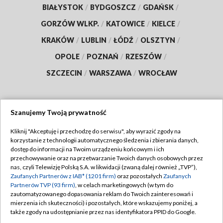
BIAŁYSTOK
/
BYDGOSZCZ
/
GDAŃSK
/
GORZÓW WLKP.
/
KATOWICE
/
KIELCE
/
KRAKÓW
/
LUBLIN
/
ŁÓDŹ
/
OLSZTYN
/
OPOLE
/
POZNAŃ
/
RZESZÓW
/
SZCZECIN
/
WARSZAWA
/
WROCŁAW
Szanujemy Twoją prywatność
Dołącz do nas:
Kliknij "Akceptuję i przechodzę do serwisu", aby wyrazić zgody na
korzystanie z technologii automatycznego śledzenia i zbierania danych,
TVP
dostęp do informacji na Twoim urządzeniu końcowym i ich
Abonament TVP
przechowywanie oraz na przetwarzanie Twoich danych osobowych przez
Regulamin TVP
nas, czyli Telewizję Polską S.A. w likwidacji (zwaną dalej również „TVP”),
Emisja w TVP
Polityka prywatności
Zaufanych Partnerów z IAB* (1201 firm)
oraz pozostałych
Zaufanych
Partnerów TVP (93 firm)
, w celach marketingowych (w tym do
Centrum informacji TVP
Moje zgody
zautomatyzowanego dopasowania reklam do Twoich zainteresowań i
mierzenia ich skuteczności) i pozostałych, które wskazujemy poniżej, a
Naziemna Telewizja Cyfrowa
Pomoc
także zgody na udostępnianie przez nas identyfikatora PPID do Google.
Sklep TVP