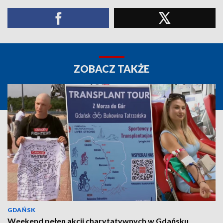
ZOBACZ TAKŻE
GDAŃSK
Weekend pełen akcji charytatywnych w Gdańsku