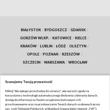
BIAŁYSTOK
/
BYDGOSZCZ
/
GDAŃSK
/
GORZÓW WLKP.
/
KATOWICE
/
KIELCE
/
KRAKÓW
/
LUBLIN
/
ŁÓDŹ
/
OLSZTYN
/
OPOLE
/
POZNAŃ
/
RZESZÓW
/
SZCZECIN
/
WARSZAWA
/
WROCŁAW
Szanujemy Twoją prywatność
Dołącz do nas:
Kliknij "Akceptuję i przechodzę do serwisu", aby wyrazić zgody na
korzystanie z technologii automatycznego śledzenia i zbierania danych,
TVP
dostęp do informacji na Twoim urządzeniu końcowym i ich
Abonament TVP
przechowywanie oraz na przetwarzanie Twoich danych osobowych przez
Regulamin TVP
nas, czyli Telewizję Polską S.A. w likwidacji (zwaną dalej również „TVP”),