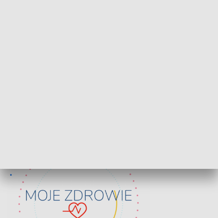
Lekcje obywatelskie
Epitafia Piaśn
ZDROWIE I NAUKA