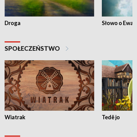
Droga
Słowo o Ewang
SPOŁECZEŃSTWO
Wiatrak
Tedë jo