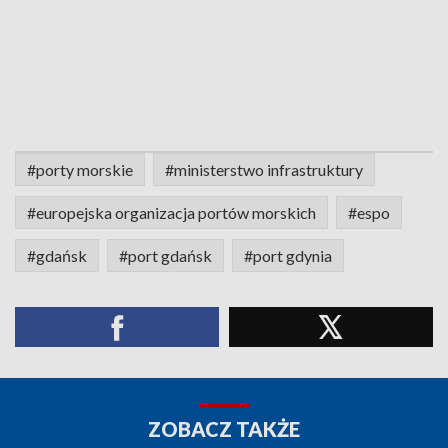
#porty morskie
#ministerstwo infrastruktury
#europejska organizacja portów morskich
#espo
#gdańsk
#port gdańsk
#port gdynia
ZOBACZ TAKŻE