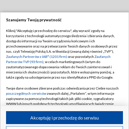
Szanujemy Twoją prywatność
Dołącz do nas:
Kliknij "Akceptuję i przechodzę do serwisu", aby wyrazić zgody na
korzystanie z technologii automatycznego śledzenia i zbierania danych,
TVP
dostęp do informacji na Twoim urządzeniu końcowym i ich
Abonament TVP
przechowywanie oraz na przetwarzanie Twoich danych osobowych przez
Regulamin TVP
nas, czyli Telewizję Polską S.A. w likwidacji (zwaną dalej również „TVP”),
Emisja w TVP
Polityka prywatności
Zaufanych Partnerów z IAB* (1201 firm)
oraz pozostałych
Zaufanych
Partnerów TVP (93 firm)
, w celach marketingowych (w tym do
Centrum informacji TVP
Moje zgody
zautomatyzowanego dopasowania reklam do Twoich zainteresowań i
mierzenia ich skuteczności) i pozostałych, które wskazujemy poniżej, a
Naziemna Telewizja Cyfrowa
Pomoc
także zgody na udostępnianie przez nas identyfikatora PPID do Google.
Sklep TVP
Biuro reklamy
Twoje dane osobowe zbierane podczas odwiedzania przez Ciebie naszych
Rada Programowa
Kontakt
poszczególnych serwisów
zwanych dalej „Portalem”, w tym informacje
zapisywane za pomocą technologii takich jak: pliki cookie, sygnalizatory
System NOS
WWW lub innych podobnych technologii umożliwiających świadczenie
dopasowanych i bezpiecznych usług, personalizację treści oraz reklam,
Informacje o nadawcy
Kanały
udostępnianie funkcji mediów społecznościowych oraz analizowanie
Akceptuję i przechodzę do serwisu
ruchu w Internecie.
Program dla prasy
©2026 Telewizja Polska S.A. w likwidacji