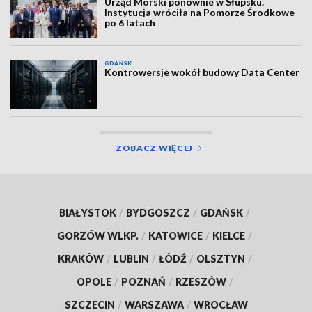
Urząd Morski ponownie w Słupsku.
Instytucja wróciła na Pomorze Środkowe
po 6 latach
GDAŃSK
Kontrowersje wokół budowy Data Center
ZOBACZ WIĘCEJ
BIAŁYSTOK
/
BYDGOSZCZ
/
GDAŃSK
/
GORZÓW WLKP.
/
KATOWICE
/
KIELCE
/
KRAKÓW
/
LUBLIN
/
ŁÓDŹ
/
OLSZTYN
/
OPOLE
/
POZNAŃ
/
RZESZÓW
/
SZCZECIN
/
WARSZAWA
/
WROCŁAW