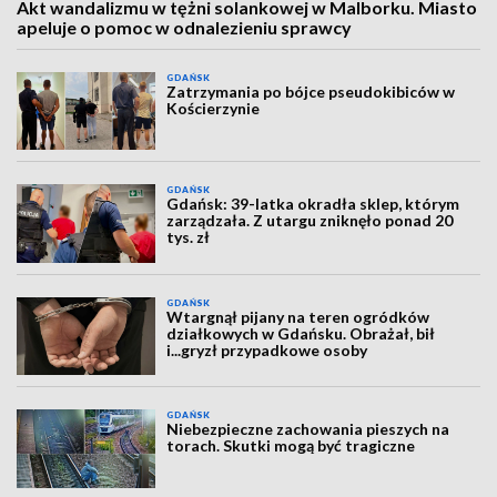
Akt wandalizmu w tężni solankowej w Malborku. Miasto
apeluje o pomoc w odnalezieniu sprawcy
GDAŃSK
Zatrzymania po bójce pseudokibiców w
Kościerzynie
GDAŃSK
Gdańsk: 39-latka okradła sklep, którym
zarządzała. Z utargu zniknęło ponad 20
tys. zł
GDAŃSK
Wtargnął pijany na teren ogródków
działkowych w Gdańsku. Obrażał, bił
i...gryzł przypadkowe osoby
GDAŃSK
Niebezpieczne zachowania pieszych na
torach. Skutki mogą być tragiczne