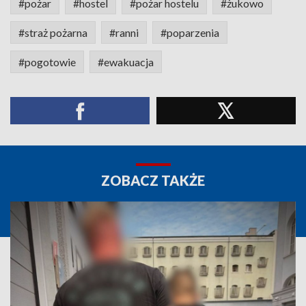
#pożar
#hostel
#pożar hostelu
#żukowo
#straż pożarna
#ranni
#poparzenia
#pogotowie
#ewakuacja
ZOBACZ TAKŻE