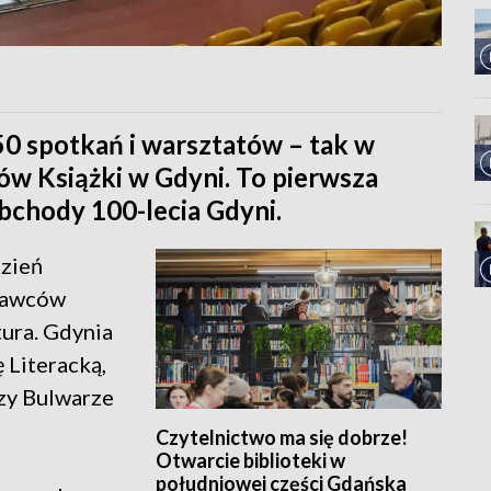
0 spotkań i warsztatów – tak w
ów Książki w Gdyni. To pierwsza
obchody 100-lecia Gdyni.
dzień
nawców
tura. Gdynia
 Literacką,
rzy Bulwarze
Czytelnictwo ma się dobrze!
Otwarcie biblioteki w
południowej części Gdańska