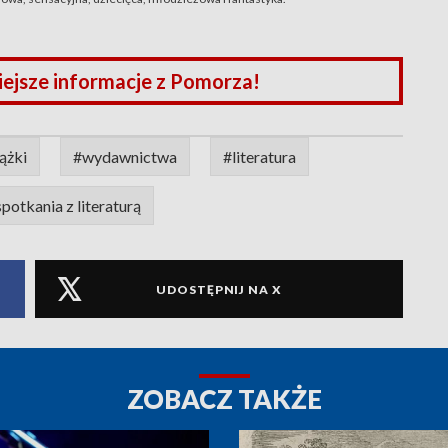
iejsze informacje z Pomorza!
iążki
#wydawnictwa
#literatura
potkania z literaturą
UDOSTĘPNIJ NA X
ZOBACZ TAKŻE