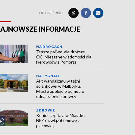
UDOSTĘPNIJ:
AJNOWSZE INFORMACJE
NA DROGACH
Tańsze paliwo, ale droższe
OC. Mieszane wiadomości dla
kierowców z Pomorza
NA SYGNALE
Akt wandalizmu w tężni
solankowej w Malborku.
Miasto apeluje o pomoc w
odnalezieniu sprawcy
ZDROWIE
Koniec szpitala w Miastku.
NFZ rozwiązał umowę z
placówką