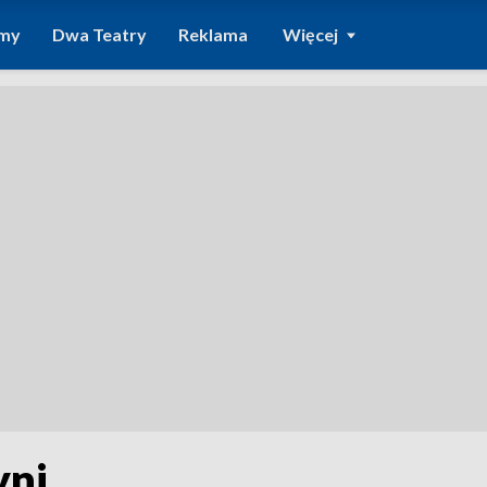
amy
Dwa Teatry
Reklama
Więcej
yni