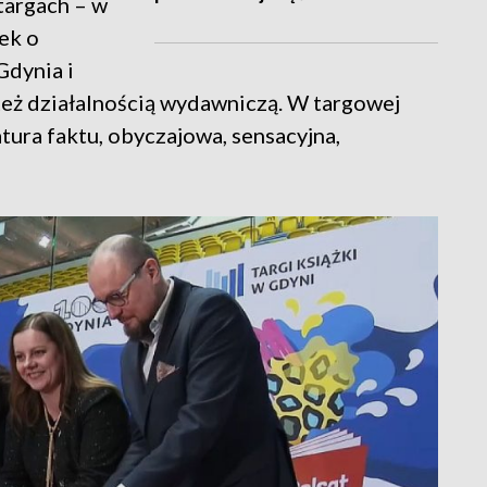
 targach – w
ek o
Gdynia i
 też działalnością wydawniczą. W targowej
ratura faktu, obyczajowa, sensacyjna,