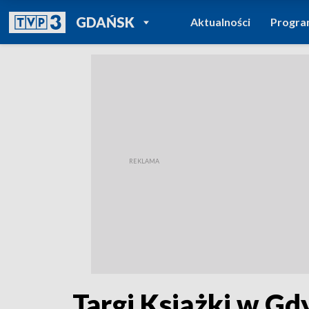
POWRÓT DO
GDAŃSK
Aktualności
Progr
TVP REGIONY
Targi Książki w Gd