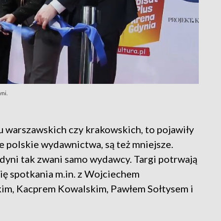
ni.
u warszawskich czy krakowskich, to pojawiły
e polskie wydawnictwa, są też mniejsze.
Gdyni tak zwani samo wydawcy. Targi potrwają
się spotkania m.in. z Wojciechem
m, Kacprem Kowalskim, Pawłem Sołtysem i