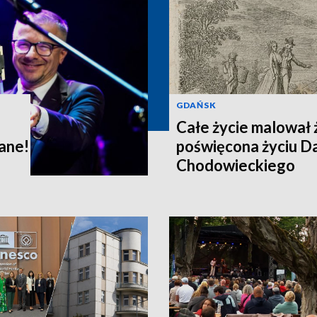
GDAŃSK
Całe życie malował
ane!
poświęcona życiu D
Chodowieckiego