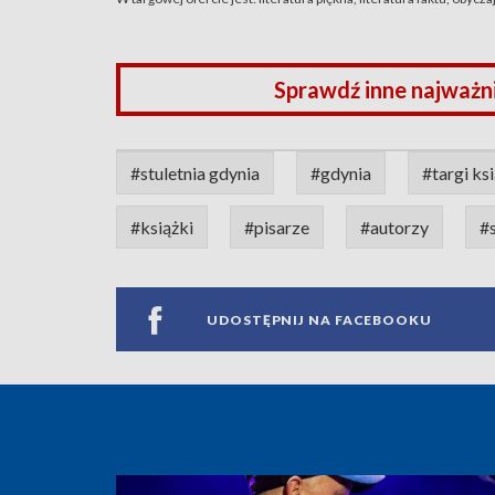
Sprawdź inne najważn
#stuletnia gdynia
#gdynia
#targi ks
#książki
#pisarze
#autorzy
#s
UDOSTĘPNIJ NA FACEBOOKU