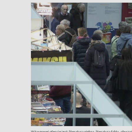
W targowej ofercie jest: literatura piękna, literatura faktu, obyc