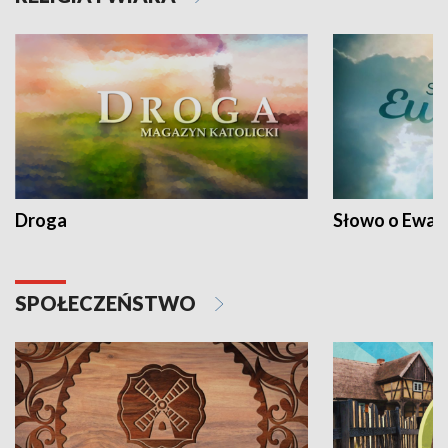
Droga
Słowo o Ewang
SPOŁECZEŃSTWO