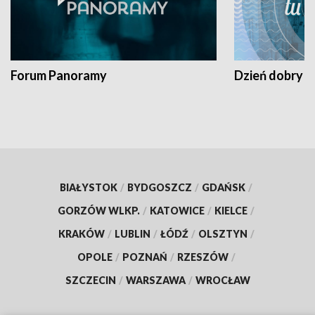
Forum Panoramy
Dzień dobry t
BIAŁYSTOK
/
BYDGOSZCZ
/
GDAŃSK
/
GORZÓW WLKP.
/
KATOWICE
/
KIELCE
/
KRAKÓW
/
LUBLIN
/
ŁÓDŹ
/
OLSZTYN
/
OPOLE
/
POZNAŃ
/
RZESZÓW
/
SZCZECIN
/
WARSZAWA
/
WROCŁAW