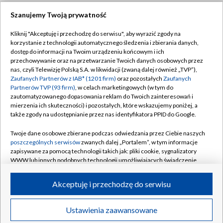
Szanujemy Twoją prywatność
Dołącz do nas:
Kliknij "Akceptuję i przechodzę do serwisu", aby wyrazić zgody na
korzystanie z technologii automatycznego śledzenia i zbierania danych,
TVP
dostęp do informacji na Twoim urządzeniu końcowym i ich
Abonament TVP
przechowywanie oraz na przetwarzanie Twoich danych osobowych przez
Regulamin TVP
nas, czyli Telewizję Polską S.A. w likwidacji (zwaną dalej również „TVP”),
Emisja w TVP
Zaufanych Partnerów z IAB* (1201 firm)
oraz pozostałych
Zaufanych
Polityka prywatności
Partnerów TVP (93 firm)
, w celach marketingowych (w tym do
Centrum informacji TVP
Moje zgody
zautomatyzowanego dopasowania reklam do Twoich zainteresowań i
mierzenia ich skuteczności) i pozostałych, które wskazujemy poniżej, a
Naziemna Telewizja Cyfrowa
Pomoc
także zgody na udostępnianie przez nas identyfikatora PPID do Google.
Sklep TVP
Biuro reklamy
Twoje dane osobowe zbierane podczas odwiedzania przez Ciebie naszych
Rada Programowa
poszczególnych serwisów
zwanych dalej „Portalem”, w tym informacje
Kontakt
zapisywane za pomocą technologii takich jak: pliki cookie, sygnalizatory
System NOS
WWW lub innych podobnych technologii umożliwiających świadczenie
dopasowanych i bezpiecznych usług, personalizację treści oraz reklam,
Informacje o nadawcy
Kanały
udostępnianie funkcji mediów społecznościowych oraz analizowanie
Akceptuję i przechodzę do serwisu
ruchu w Internecie.
Program dla prasy
©2026 Telewizja Polska S.A. w likwidacji
Biuro Reklamy
Twoje dane osobowe zbierane podczas odwiedzania przez Ciebie
Ustawienia zaawansowane
poszczególnych serwisów
na Portalu, takie jak adresy IP, identyfikatory
Ogłoszenie przetargowe