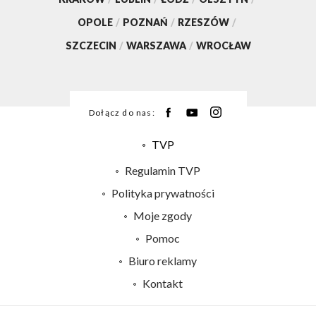
OPOLE
/
POZNAŃ
/
RZESZÓW
/
SZCZECIN
/
WARSZAWA
/
WROCŁAW
Dołącz do nas:
TVP
Abonament TVP
Regulamin TVP
Emisja w TVP
Polityka prywatności
Centrum informacji TVP
Moje zgody
Naziemna Telewizja Cyfrowa
Pomoc
Sklep TVP
Biuro reklamy
Rada Programowa
Kontakt
System NOS