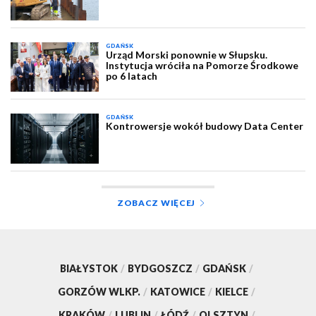
GDAŃSK
Urząd Morski ponownie w Słupsku.
Instytucja wróciła na Pomorze Środkowe
po 6 latach
GDAŃSK
Kontrowersje wokół budowy Data Center
ZOBACZ WIĘCEJ
BIAŁYSTOK
/
BYDGOSZCZ
/
GDAŃSK
/
GORZÓW WLKP.
/
KATOWICE
/
KIELCE
/
KRAKÓW
/
LUBLIN
/
ŁÓDŹ
/
OLSZTYN
/