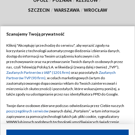
OPOLE
/
POZNAŃ
/
RZESZÓW
/
SZCZECIN
/
WARSZAWA
/
WROCŁAW
Szanujemy Twoją prywatność
Dołącz do nas:
Kliknij "Akceptuję i przechodzę do serwisu", aby wyrazić zgody na
korzystanie z technologii automatycznego śledzenia i zbierania danych,
TVP
dostęp do informacji na Twoim urządzeniu końcowym i ich
Abonament TVP
przechowywanie oraz na przetwarzanie Twoich danych osobowych przez
Regulamin TVP
nas, czyli Telewizję Polską S.A. w likwidacji (zwaną dalej również „TVP”),
Emisja w TVP
Zaufanych Partnerów z IAB* (1201 firm)
oraz pozostałych
Zaufanych
Polityka prywatności
Partnerów TVP (93 firm)
, w celach marketingowych (w tym do
Centrum informacji TVP
Moje zgody
zautomatyzowanego dopasowania reklam do Twoich zainteresowań i
mierzenia ich skuteczności) i pozostałych, które wskazujemy poniżej, a
Naziemna Telewizja Cyfrowa
Pomoc
także zgody na udostępnianie przez nas identyfikatora PPID do Google.
Sklep TVP
Biuro reklamy
Twoje dane osobowe zbierane podczas odwiedzania przez Ciebie naszych
Rada Programowa
poszczególnych serwisów
zwanych dalej „Portalem”, w tym informacje
Kontakt
zapisywane za pomocą technologii takich jak: pliki cookie, sygnalizatory
System NOS
WWW lub innych podobnych technologii umożliwiających świadczenie
dopasowanych i bezpiecznych usług, personalizację treści oraz reklam,
Informacje o nadawcy
Kanały
udostępnianie funkcji mediów społecznościowych oraz analizowanie