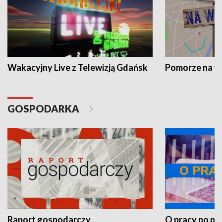
Wakacyjny Live z Telewizją Gdańsk
Pomorze na 
GOSPODARKA
Raport gospodarczy
O pracy po pr