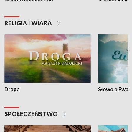
RELIGIA I WIARA
Droga
Słowo o Ewang
SPOŁECZEŃSTWO