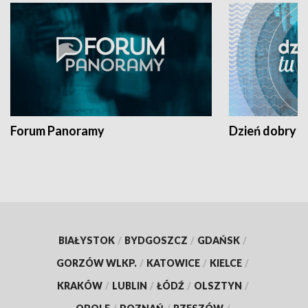
Forum Panoramy
Dzień dobry t
BIAŁYSTOK
/
BYDGOSZCZ
/
GDAŃSK
/
GORZÓW WLKP.
/
KATOWICE
/
KIELCE
/
KRAKÓW
/
LUBLIN
/
ŁÓDŹ
/
OLSZTYN
/