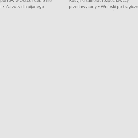
portów w Ustce i Łebie nie
Rosyjski samolot rozpoznawczy
 • Zarzuty dla pijanego
przechwycony • Wnioski po tragicz
ciągnika • Protest
pożarze na działkach • Śledztwo po
wanych przez dewelopera w
pożarze łodzi na Motławie • Urząd M
ilion zł dla dzieci z UCK od
wraca do Słupska • Kampania społe
ghters • Efekty wpisu Gdyni na
puckiego Hospicjum • Nagrody Fest
ESCO • Kaszubscy kuczerzy
Szekspirowskiego rozdane • Tysiąc
ur de Pologne
kibiców na trasie przejazdu peleton
Tour de Pologne przez Kaszuby