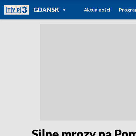
POWRÓT DO
GDAŃSK
Aktualności
Progr
TVP REGIONY
Silne mrozy na Po